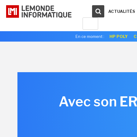
ACTUALITÉS
En ce moment :
HP POLY
C
Avec son ERP