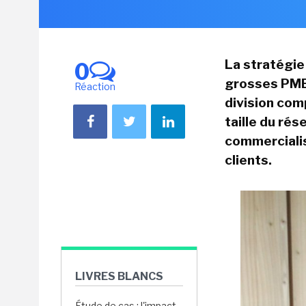
La stratégie
0
grosses PME 
Réaction
division
comp
taille du rés
commercialis
clients.
LIVRES BLANCS
Étude de cas : l'impact