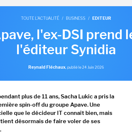
TOUTE L'ACTUALITÉ
/
BUSINESS
/
EDITEUR
pave, l'ex-DSI prend 
l'éditeur Synidia
Reynald Fléchaux
,
publié le 24 Juin 2026
endant plus de 11 ans, Sacha Lukic a pris la
remière spin-off du groupe Apave. Une
cielle que le décideur IT connaît bien, mais
artient désormais de faire voler de ses
.