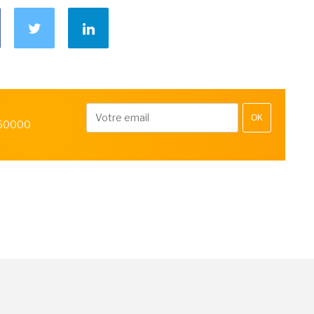
OK
 50000