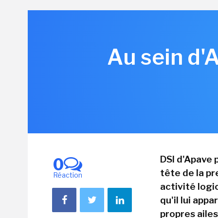
Au sein d'A
DSI d'Apave p
0
tête de la p
Réaction
activité logi
qu'il lui app
propres ailes