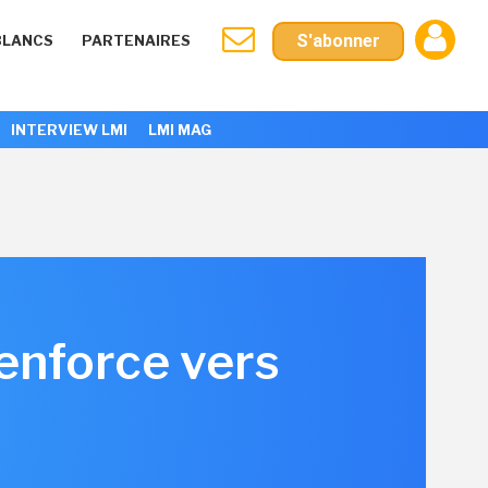
S'abonner
BLANCS
PARTENAIRES
INTERVIEW LMI
LMI MAG
renforce vers