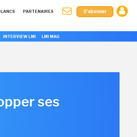
S'abonner
BLANCS
PARTENAIRES
INTERVIEW LMI
LMI MAG
opper ses