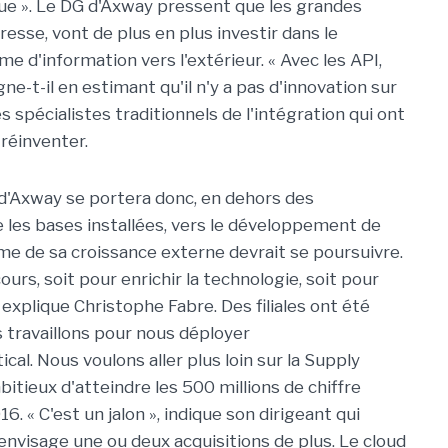
due ». Le DG d'Axway pressent que les grandes
resse, vont de plus en plus investir dans le
 d'information vers l'extérieur. « Avec les API,
gne-t-il en estimant qu'il n'y a pas d'innovation sur
s spécialistes traditionnels de l'intégration qui ont
 réinventer.
e d'Axway se portera donc, en dehors des
 les bases installées, vers le développement de
hme de sa croissance externe devrait se poursuivre.
urs, soit pour enrichir la technologie, soit pour
 explique Christophe Fabre. Des filiales ont été
s travaillons pour nous déployer
l. Nous voulons aller plus loin sur la Supply
ambitieux d'atteindre les 500 millions de chiffre
6. « C'est un jalon », indique son dirigeant qui
 envisage une ou deux acquisitions de plus. Le cloud