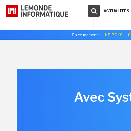
ACTUALITÉS
En ce moment :
HP POLY
C
Avec Sys