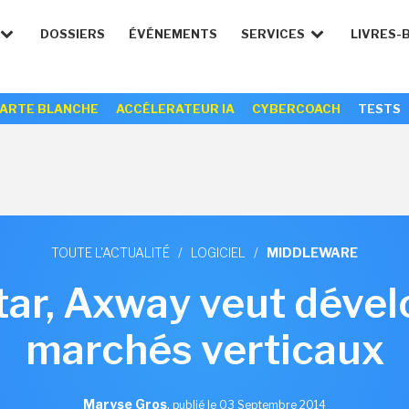
DOSSIERS
ÉVÉNEMENTS
SERVICES
LIVRES-
ARTE BLANCHE
ACCÉLERATEUR IA
CYBERCOACH
TESTS
TOUTE L'ACTUALITÉ
/
LOGICIEL
/
MIDDLEWARE
tar, Axway veut dével
marchés verticaux
Maryse Gros
,
publié le 03 Septembre 2014