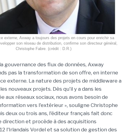
ce externe, Axway a toujours des projets en cours pour enrichir sa
velopper son réseau de distribution, confirme son directeur général,
Christophe Fabre. (crédit : D.R.)
 la gouvernance des flux de données, Axway
nds pas la transformation de son offre, en interne
nce externe. La nature des projets de middleware a
 les nouveaux projets. Dès qu'il y a dans les
iée aux réseaux sociaux, nous avons besoin de
formation vers l'extérieur », souligne Christophe
s deux ou trois ans, l'éditeur français fait donc
e direction et procède à des acquisitions
12 l'Irlandais Vordel et sa solution de gestion des