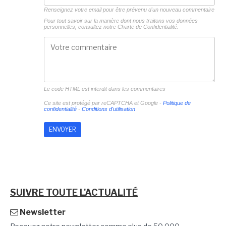
Renseignez votre email pour être prévenu d'un nouveau commentaire
Pour tout savoir sur la manière dont nous traitons vos données
personnelles, consultez notre
Charte de Confidentialité.
Le code HTML est interdit dans les commentaires
Ce site est protégé par reCAPTCHA et Google -
Politique de
confidentialité
-
Conditions d'utilisation
SUIVRE TOUTE L'ACTUALITÉ
Newsletter