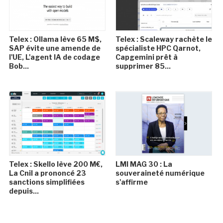
Telex : Ollama lève 65 M$,
Telex : Scaleway rachète le
SAP évite une amende de
spécialiste HPC Qarnot,
l'UE, L'agent IA de codage
Capgemini prêt à
Bob...
supprimer 85...
Telex : Skello lève 200 M€,
LMI MAG 30 : La
La Cnil a prononcé 23
souveraineté numérique
sanctions simplifiées
s'affirme
depuis...