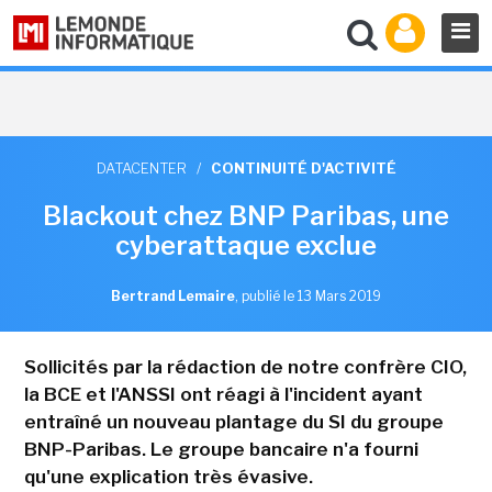
DATACENTER
/
CONTINUITÉ D'ACTIVITÉ
Blackout chez BNP Paribas, une
cyberattaque exclue
Bertrand Lemaire
,
publié le 13 Mars 2019
Sollicités par la rédaction de notre confrère CIO,
la BCE et l'ANSSI ont réagi à l'incident ayant
entraîné un nouveau plantage du SI du groupe
BNP-Paribas. Le groupe bancaire n'a fourni
qu'une explication très évasive.