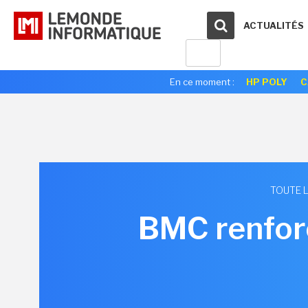
ACTUALITÉS
En ce moment :
HP POLY
C
TOUTE L
BMC renforc