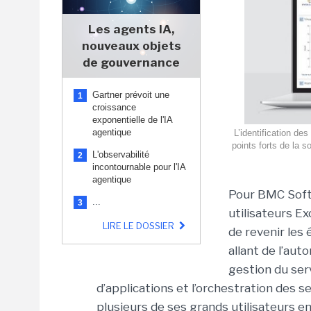
Les agents IA,
nouveaux objets
de gouvernance
Gartner prévoit une
1
croissance
exponentielle de l'IA
agentique
L’identification de
points forts de la 
L'observabilité
2
incontournable pour l'IA
agentique
Pour BMC Softw
...
3
utilisateurs E
LIRE LE DOSSIER
de revenir les
allant de l’aut
gestion du ser
d’applications et l’orchestration des se
plusieurs de ses grands utilisateurs 