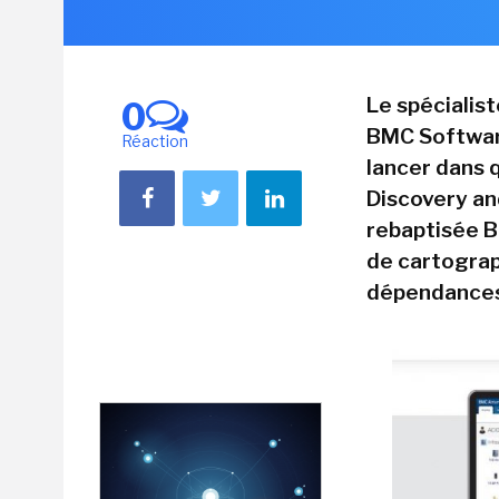
Le spécialis
0
BMC Software
Réaction
lancer dans 
Discovery a
rebaptisée B
de cartograph
dépendances 