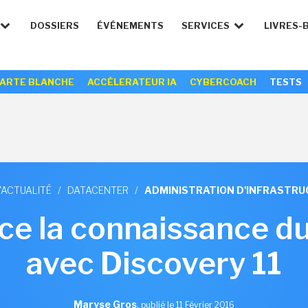
DOSSIERS
ÉVÉNEMENTS
SERVICES
LIVRES-
ARTE BLANCHE
ACCÉLERATEUR IA
CYBERCOACH
TESTS
'ACTUALITÉ
/
DATACENTER
/
ADMINISTRATION D'INFRASTR
e la connaissance d
avec Discovery 11
Maryse Gros
,
publié le 11 Février 2016