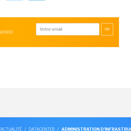
OK
 50000
'ACTUALITÉ
/
DATACENTER
/
ADMINISTRATION D'INFRASTR