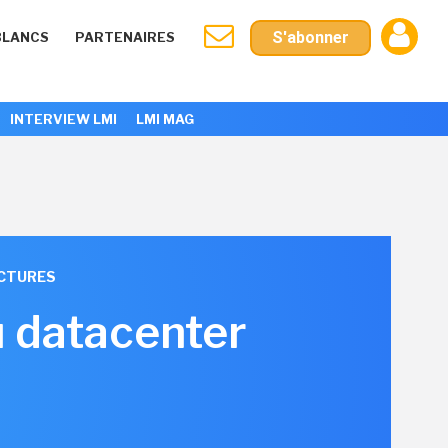
S'abonner
BLANCS
PARTENAIRES
INTERVIEW LMI
LMI MAG
UCTURES
u datacenter