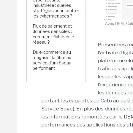
industrielle : quelles
stratégies pour contrer
les cybermenaces ?
Avec DEM, Cato 
Flux de paiement et
données sensibles :
comment fiabiliser le
réseau ?
Présentées réc
Du e-commerce au
l'activité (Dig
magasin : la fibre au
plateforme cl
service d'un réseau
performant
trafic des app
lesquelles s’a
l'expérience de
les données rel
portant les capacités de Cato au-delà
Service Edge). En plus des données ré
les informations remontées par le DE
performances des applications des util