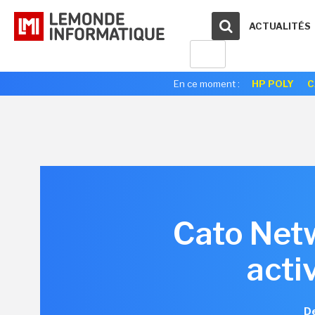
ACTUALITÉS
En ce moment :
HP POLY
C
Cato Netw
acti
De