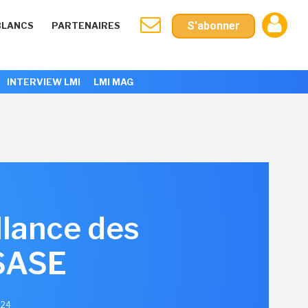
S'abonner
BLANCS
PARTENAIRES
INTERVIEW LMI
LMI MAG
llance des
 SASE
024