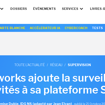
DOSSIERS
ÉVÉNEMENTS
SERVICES
LIVRES-
ARTE BLANCHE
ACCÉLERATEUR IA
CYBERCOACH
TESTS
TOUTE L'ACTUALITÉ
/
RÉSEAU
/
SUPERVISION
orks ajoute la survei
vités à sa plateforme
nise Dubie, IDG NS (adapté par Jean Elyan)
,
publié le 21 Octobre 2