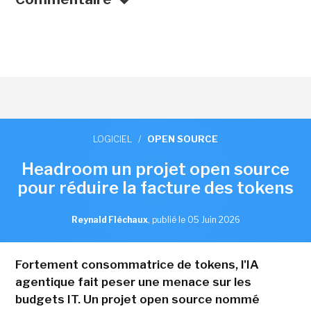
LOGICIEL
/
OPEN SOURCE
Headroom un projet open source
pour réduire la facture des tokens
Reynald Fléchaux
,
publié le 05 Juin 2026
Fortement consommatrice de tokens, l'IA
agentique fait peser une menace sur les
budgets IT. Un projet open source nommé