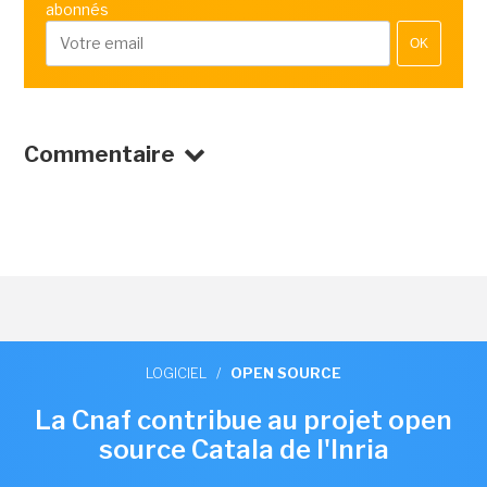
abonnés
OK
Commentaire
LOGICIEL
/
OPEN SOURCE
La Cnaf contribue au projet open
source Catala de l'Inria