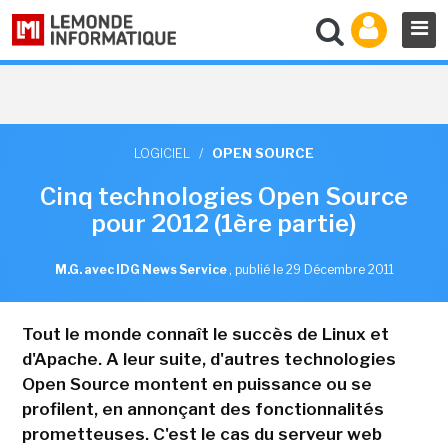
LOGICIEL
/
OPEN SOURCE
Cinq technologies Open Source
pour 2012 (1ère partie)
M.G. avec IDG News Service
,
publié le 29 Décembre 2011
Tout le monde connaît le succès de Linux et
d'Apache. A leur suite, d'autres technologies
Open Source montent en puissance ou se
profilent, en annonçant des fonctionnalités
prometteuses. C'est le cas du serveur web