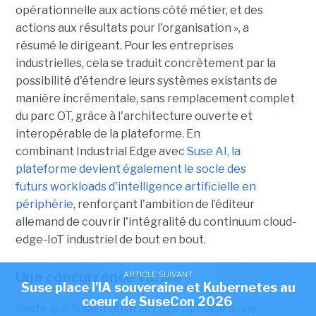
opérationnelle aux actions côté métier, et des
actions aux résultats pour l'organisation », a
résumé le dirigeant. Pour les entreprises
industrielles, cela se traduit concrètement par la
possibilité d'étendre leurs systèmes existants de
manière incrémentale, sans remplacement complet
du parc OT, grâce à l'architecture ouverte et
interopérable de la plateforme. En
combinant Industrial Edge avec
Suse AI, la
plateforme devient également le socle des
futurs workloads d'intelligence artificielle en
périphérie
, renforçant l'ambition de l’éditeur
allemand de couvrir l'intégralité du continuum cloud-
edge-IoT industriel de bout en bout.
Une concurrence variée
ARTICLE SUIVANT
Suse place l'IA souveraine et Kubernetes au
coeur de SuseCon 2026
Reste que Suse Industrial Edge fait face à une