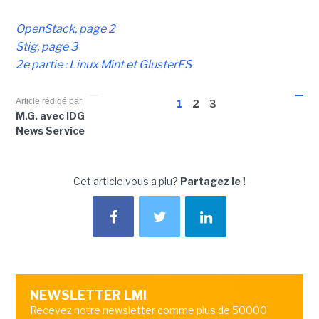
OpenStack, page 2
Stig, page 3
2e partie : Linux Mint et GlusterFS
Article rédigé par
1
2
3
M.G. avec IDG
News Service
Cet article vous a plu?
Partagez le !
NEWSLETTER LMI
Recevez notre newsletter comme plus de 50000