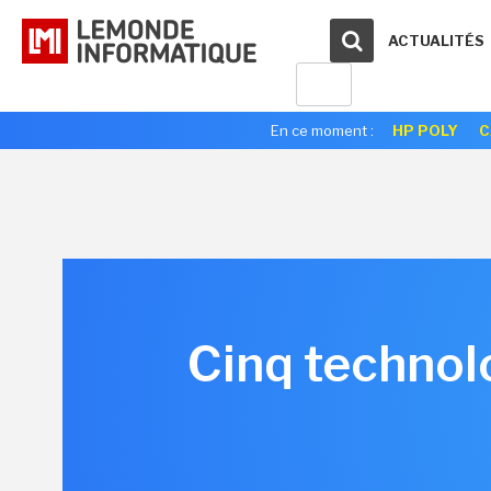
ACTUALITÉS
En ce moment :
HP POLY
C
Cinq technol