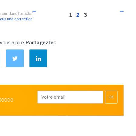
reur dans l'article?
1
2
3
ous une correction
 vous a plu?
Partagez le !
OK
 50000