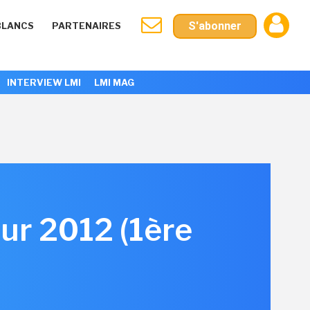
S'abonner
BLANCS
PARTENAIRES
INTERVIEW LMI
LMI MAG
ur 2012 (1ère