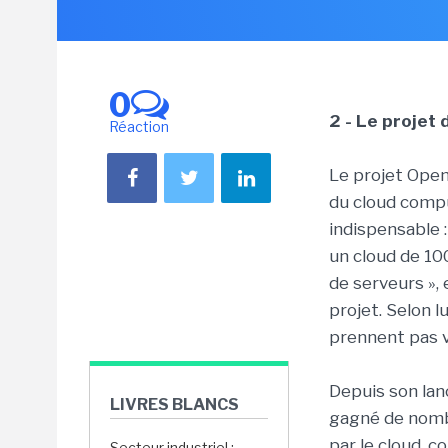
0
2 - Le projet
Réaction
Le projet Open
du cloud compu
indispensable :
un cloud de 100
de serveurs »,
projet. Selon l
prennent pas 
Depuis son lan
LIVRES BLANCS
gagné de nombr
par le cloud, 
Secteur industriel :