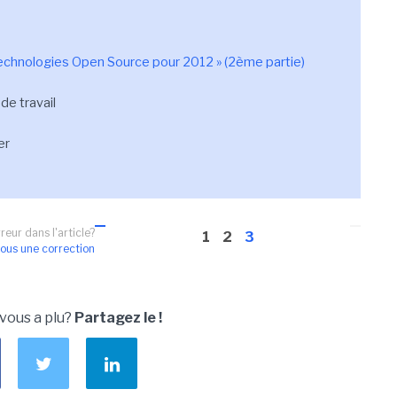
technologies Open Source pour 2012
»
(2ème partie)
 de travail
er
reur dans l'article?
1
2
3
ous une correction
 vous a plu?
Partagez le !