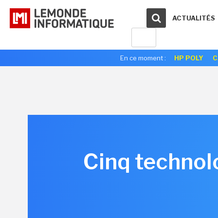
ACTUALITÉS
En ce moment :
HP POLY
C
Cinq technol