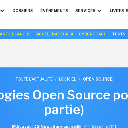
DOSSIERS
ÉVÉNEMENTS
SERVICES
LIVRES-
ARTE BLANCHE
ACCÉLERATEUR IA
CYBERCOACH
TESTS
TOUTE L'ACTUALITÉ
/
LOGICIEL
/
OPEN SOURCE
ogies Open Source po
partie)
M.G. avec IDG News Service
,
publié le 29 Décembre 2011