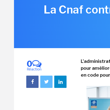
La Cnaf cont
L'administra
0
pour amélior
Réaction
en code pour 