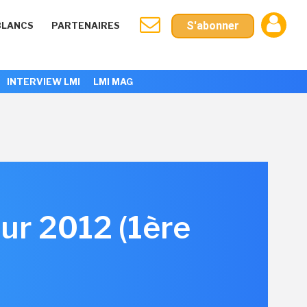
S'abonner
BLANCS
PARTENAIRES
INTERVIEW LMI
LMI MAG
ur 2012 (1ère