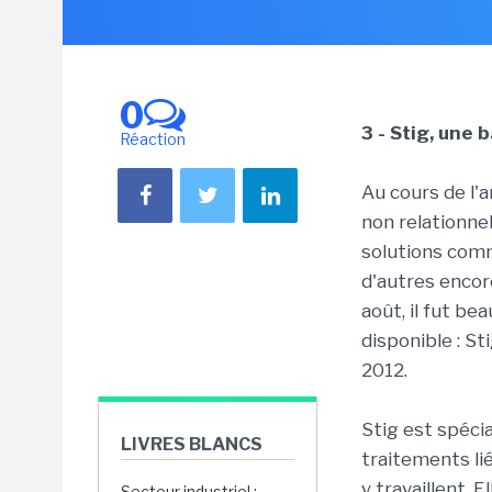
0
3 - Stig, une
Réaction
Au cours de l'
non relationne
solutions com
d'autres encor
août, il fut b
disponible : St
2012.
Stig est spéci
LIVRES BLANCS
traitements li
y travaillent. 
Secteur industriel :