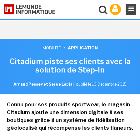
MOBILITÉ
/
APPLICATION
Citadium piste ses clients avec la
solution de Step-In
Arnaud Pessey et Serge Leblal
,
publié le 10 Décembre 2015
Connu pour ses produits sportwear, le magasin
Citadium ajoute une dimension digitale à ses
boutiques grâce à un système de fidélisation
géolocalisé qui récompense les clients flâneurs.