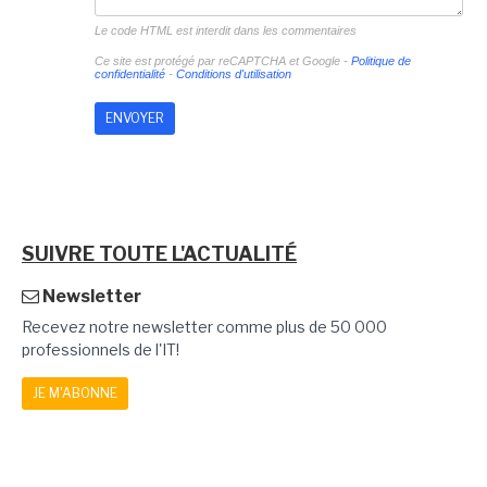
Le code HTML est interdit dans les commentaires
Ce site est protégé par reCAPTCHA et Google -
Politique de
confidentialité
-
Conditions d'utilisation
SUIVRE TOUTE L'ACTUALITÉ
Newsletter
Recevez notre newsletter comme plus de 50 000
professionnels de l'IT!
JE M'ABONNE