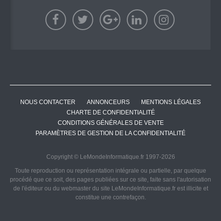
NOUS CONTACTER
ANNONCEURS
MENTIONS LÉGALES
CHARTE DE CONFIDENTIALITÉ
CONDITIONS GÉNÉRALES DE VENTE
PARAMÈTRES DE GESTION DE LA CONFIDENTIALITÉ
Copyright © LeMondeInformatique.fr 1997-2026
Toute reproduction ou représentation intégrale ou partielle, par quelque
procédé que ce soit, des pages publiées sur ce site, faite sans l'autorisation
de l'éditeur ou du webmaster du site LeMondeInformatique.fr est illicite et
constitue une contrefaçon.