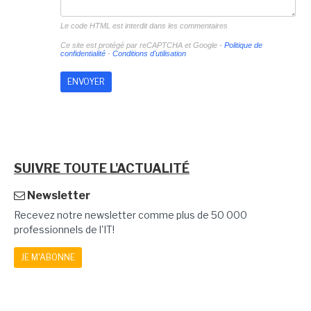
Le code HTML est interdit dans les commentaires
Ce site est protégé par reCAPTCHA et Google -
Politique de
confidentialité
-
Conditions d'utilisation
SUIVRE TOUTE L'ACTUALITÉ
Newsletter
Recevez notre newsletter comme plus de 50 000
professionnels de l'IT!
JE M'ABONNE