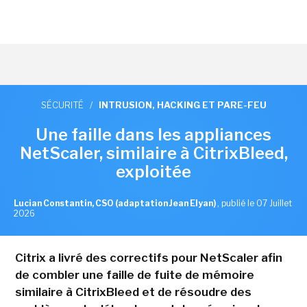
SÉCURITÉ
/
INTRUSION, HACKING ET PARE-FEU
Une faille dans les appliances
NetScaler, similaire à CitrixBleed,
exploitée
Lucian Constantin, CSO (adaptation Jean Elyan)
,
publié le 07 Juillet
2026
Citrix a livré des correctifs pour NetScaler afin
de combler une faille de fuite de mémoire
similaire à CitrixBleed et de résoudre des