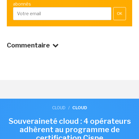
abonnés
OK
Commentaire
CLOUD
/
CLOUD
Souveraineté cloud : 4 opérateurs
adhèrent au programme de
certification Cispe