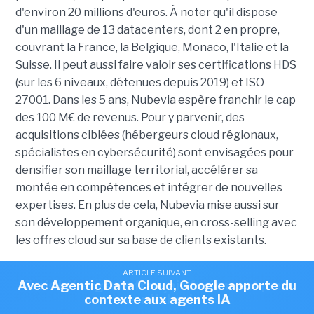
d'environ 20 millions d'euros. À noter qu'il dispose
d'un maillage de 13 datacenters, dont 2 en propre,
couvrant la France, la Belgique, Monaco, l'Italie et la
Suisse. Il peut aussi faire valoir ses certifications HDS
(sur les 6 niveaux, détenues depuis 2019) et ISO
27001. Dans les 5 ans, Nubevia espère franchir le cap
des 100 M€ de revenus. Pour y parvenir, des
acquisitions ciblées (hébergeurs cloud régionaux,
spécialistes en cybersécurité) sont envisagées pour
densifier son maillage territorial, accélérer sa
montée en compétences et intégrer de nouvelles
expertises. En plus de cela, Nubevia mise aussi sur
son développement organique, en cross-selling avec
les offres cloud sur sa base de clients existants.
ARTICLE SUIVANT
ARTICLE SUIVANT
L'entreprise est dirigée par Rahif Daher, fondateur
Avec Agentic Data Cloud, Google apporte du
Trois hébergeurs français fusionnent pour
d'ARD-Com, aux côtés de Francesco De Simoni et de
contexte aux agents IA
créer Nubevia
Laurent Escart, respectivement anciens dirigeants