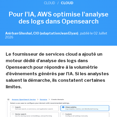
CLOUD
/
CLOUD
Pour l'IA, AWS optimise l'analyse
des logs dans Opensearch
Anirban Ghoshal, CIO (adaptation Jean Elyan)
,
publié le 02 Juillet
2026
Le fournisseur de services cloud a ajouté un
moteur dédié d'analyse des logs dans
Opensearch pour répondre à la volumétrie
d'évènements générés par l'IA. Si les analystes
saluent la démarche, ils constatent certaines
limites.