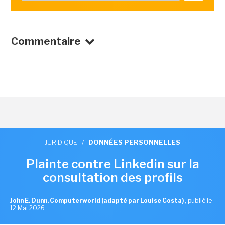
Commentaire
JURIDIQUE
/
DONNÉES PERSONNELLES
Plainte contre Linkedin sur la
consultation des profils
John E. Dunn, Computerworld (adapté par Louise Costa)
,
publié le
12 Mai 2026