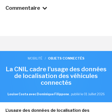
Commentaire
MOBILITÉ
/
OBJETS CONNECTÉS
La CNIL cadre l'usage des données
de localisation des véhicules
connectés
Louise Costa avec Dominique Filippone
,
publié le 01 Juillet 2026
L'usage des données de localisation des