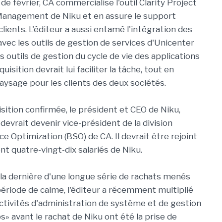
de février, CA commercialise l'outil Clarity Project
Management de Niku et en assure le support
lients. L'éditeur a aussi entamé l'intégration des
avec les outils de gestion de services d'Unicenter
es outils de gestion du cycle de vie des applications
cquisition devrait lui faciliter la tâche, tout en
paysage pour les clients des deux sociétés.
isition confirmée, le président et CEO de Niku,
devrait devenir vice-président de la division
e Optimization (BSO) de CA. Il devrait être rejoint
nt quatre-vingt-dix salariés de Niku.
 la dernière d'une longue série de rachats menés
riode de calme, l'éditeur a récemment multiplié
 activités d'administration de système et de gestion
s» avant le rachat de Niku ont été la prise de