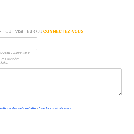
NT QUE
VISITEUR
OU
CONNECTEZ-VOUS
 nouveau commentaire
ns vos données
ialité.
s
Politique de confidentialité
-
Conditions d'utilisation