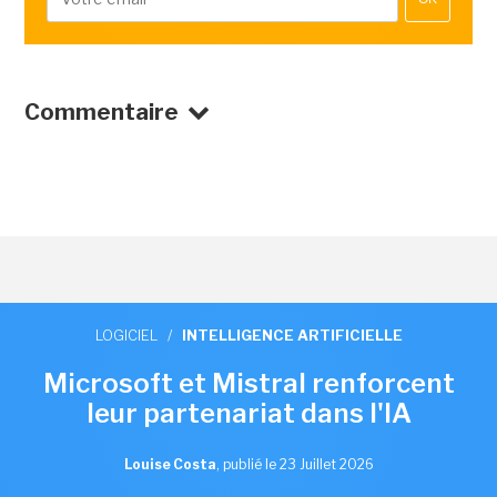
Commentaire
LOGICIEL
/
INTELLIGENCE ARTIFICIELLE
Microsoft et Mistral renforcent
leur partenariat dans l'IA
Louise Costa
,
publié le 23 Juillet 2026