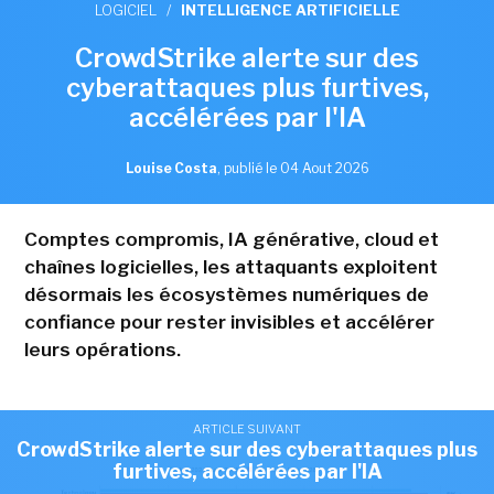
LOGICIEL
/
INTELLIGENCE ARTIFICIELLE
CrowdStrike alerte sur des
cyberattaques plus furtives,
accélérées par l'IA
Louise Costa
,
publié le 04 Aout 2026
Comptes compromis, IA générative, cloud et
chaînes logicielles, les attaquants exploitent
désormais les écosystèmes numériques de
confiance pour rester invisibles et accélérer
leurs opérations.
ARTICLE SUIVANT
CrowdStrike alerte sur des cyberattaques plus
furtives, accélérées par l'IA