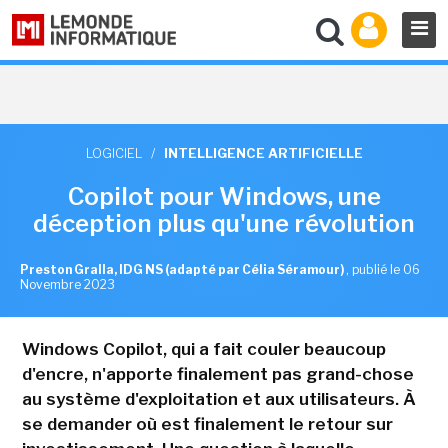
LOGICIEL
/
INTELLIGENCE ARTIFICIELLE
Copilot pour Windows, une
déception plus qu'une révolution
Preston Gralla, IDG NS (adapté par Célia Séramour)
,
publié le 06
Novembre 2023
Windows Copilot, qui a fait couler beaucoup
d'encre, n'apporte finalement pas grand-chose
au système d'exploitation et aux utilisateurs. À
se demander où est finalement le retour sur