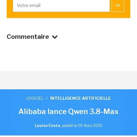
OK
Commentaire
LOGICIEL
/
INTELLIGENCE ARTIFICIELLE
Alibaba lance Qwen 3.8-Max
Louise Costa
,
publié le 05 Aout 2026