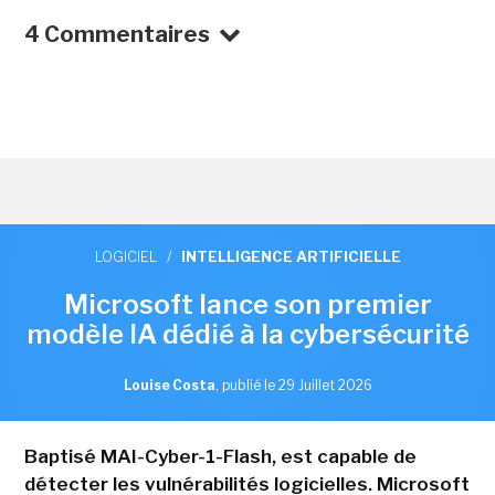
4 Commentaires
LOGICIEL
/
INTELLIGENCE ARTIFICIELLE
Microsoft lance son premier
modèle IA dédié à la cybersécurité
Louise Costa
,
publié le 29 Juillet 2026
Baptisé MAI-Cyber-1-Flash, est capable de
détecter les vulnérabilités logicielles. Microsoft