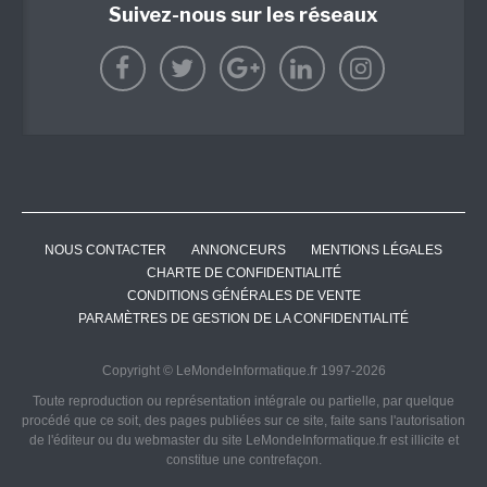
Suivez-nous sur les réseaux
NOUS CONTACTER
ANNONCEURS
MENTIONS LÉGALES
CHARTE DE CONFIDENTIALITÉ
CONDITIONS GÉNÉRALES DE VENTE
PARAMÈTRES DE GESTION DE LA CONFIDENTIALITÉ
Copyright © LeMondeInformatique.fr 1997-2026
Toute reproduction ou représentation intégrale ou partielle, par quelque
procédé que ce soit, des pages publiées sur ce site, faite sans l'autorisation
de l'éditeur ou du webmaster du site LeMondeInformatique.fr est illicite et
constitue une contrefaçon.