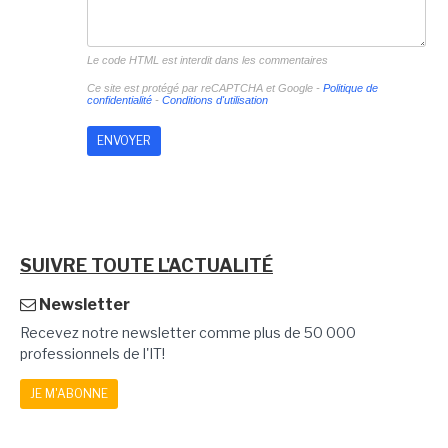
Le code HTML est interdit dans les commentaires
Ce site est protégé par reCAPTCHA et Google -
Politique de
confidentialité
-
Conditions d'utilisation
SUIVRE TOUTE L'ACTUALITÉ
Newsletter
Recevez notre newsletter comme plus de 50 000
professionnels de l'IT!
JE M'ABONNE