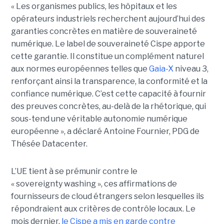
« Les organismes publics, les hôpitaux et les
opérateurs industriels recherchent aujourd’hui des
garanties concrètes en matière de souveraineté
numérique. Le label de souveraineté Cispe apporte
cette garantie. Il constitue un complément naturel
aux normes européennes telles que
Gaia-X
niveau 3,
renforçant ainsi la transparence, la conformité et la
confiance numérique. C’est cette capacité à fournir
des preuves concrètes, au-delà de la rhétorique, qui
sous-tend une véritable autonomie numérique
européenne », a déclaré Antoine Fournier, PDG de
Thésée Datacenter.
L’UE tient à se prémunir contre le
« sovereignty washing », ces affirmations de
fournisseurs de cloud étrangers selon lesquelles ils
répondraient aux critères de contrôle locaux. Le
mois dernier,
le C
ispe
a mis en garde contre