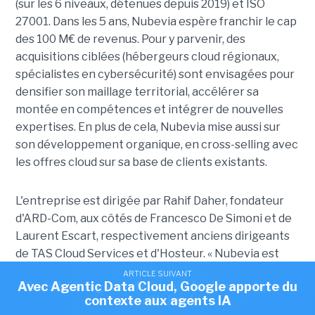
(sur les 6 niveaux, détenues depuis 2019) et ISO
27001. Dans les 5 ans, Nubevia espère franchir le cap
des 100 M€ de revenus. Pour y parvenir, des
acquisitions ciblées (hébergeurs cloud régionaux,
spécialistes en cybersécurité) sont envisagées pour
densifier son maillage territorial, accélérer sa
montée en compétences et intégrer de nouvelles
expertises. En plus de cela, Nubevia mise aussi sur
son développement organique, en cross-selling avec
les offres cloud sur sa base de clients existants.
L'entreprise est dirigée par Rahif Daher, fondateur
d'ARD-Com, aux côtés de Francesco De Simoni et de
Laurent Escart, respectivement anciens dirigeants
de TAS Cloud Services et d'Hosteur. « Nubevia est
l'aboutissement d'un pari que nous faisions depuis
ARTICLE SUIVANT
ARTICLE SUIVANT
Avec Agentic Data Cloud, Google apporte du
Trois hébergeurs français fusionnent pour
plusieurs années : celui de créer un acteur
contexte aux agents IA
créer Nubevia
indépendant, ancré en France, certifié et de