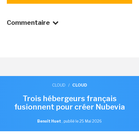
Commentaire
CLOUD
/
CLOUD
Trois hébergeurs français
fusionnent pour créer Nubevia
Benoît Huet
,
publié le 25 Mai 2026