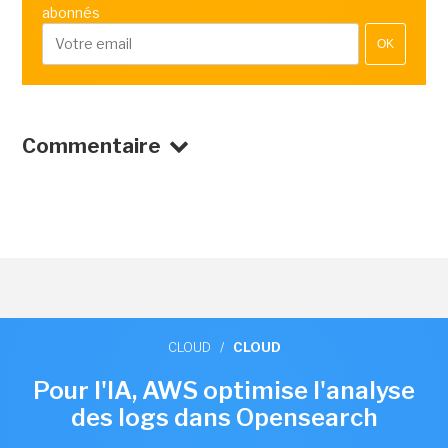
abonnés
OK
Commentaire
CLOUD
/
CLOUD
Pour l'IA, AWS optimise l'analyse
des logs dans Opensearch