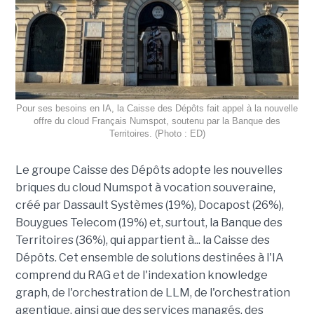
Pour ses besoins en IA, la Caisse des Dépôts fait appel à la nouvelle
offre du cloud Français Numspot, soutenu par la Banque des
Territoires. (Photo : ED)
Le groupe Caisse des Dépôts adopte les nouvelles
briques du cloud Numspot à vocation souveraine,
créé par Dassault Systèmes (19%), Docapost (26%),
Bouygues Telecom (19%) et, surtout, la Banque des
Territoires (36%), qui appartient à... la Caisse des
Dépôts. Cet ensemble de solutions destinées à l'IA
comprend du RAG et de l'indexation knowledge
graph, de l'orchestration de LLM, de l'orchestration
agentique, ainsi que des services managés, des