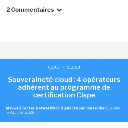
2 Commentaires
CLOUD
/
CLOUD
Souveraineté cloud : 4 opérateurs
adhèrent au programme de
certification Cispe
Maxwell Cooter, NetworkWorld (adapté par pierre Khan)
,
publié
le 03 Juillet 2026