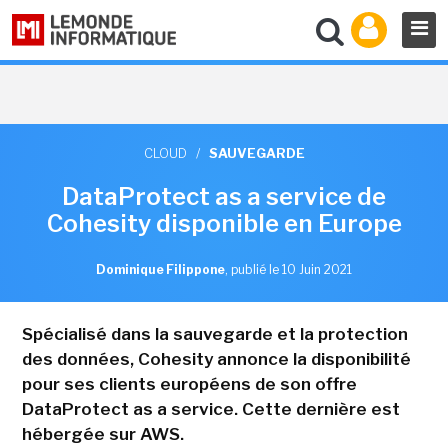
CLOUD
/
SAUVEGARDE
DataProtect as a service de
Cohesity disponible en Europe
Dominique Filippone
,
publié le 10 Juin 2021
Spécialisé dans la sauvegarde et la protection
des données, Cohesity annonce la disponibilité
pour ses clients européens de son offre
DataProtect as a service. Cette dernière est
hébergée sur AWS.