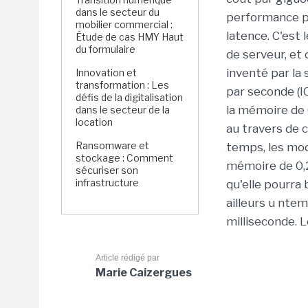
dans le secteur du
performance po
mobilier commercial :
latence. C'est 
Étude de cas HMY Haut
du formulaire
de serveur, et
inventé par la
Innovation et
transformation : Les
par seconde (I
défis de la digitalisation
la mémoire de 
dans le secteur de la
location
au travers de 
Ransomware et
temps, les mo
stockage : Comment
mémoire de 0,2
sécuriser son
infrastructure
qu'elle pourra
ailleurs u nte
milliseconde. L
Article rédigé par
Marie Caizergues