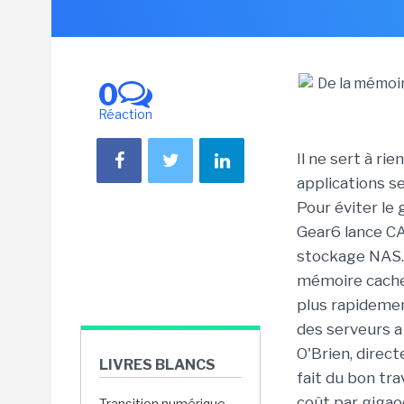
0
Réaction
Il ne sert à rie
applications s
Pour éviter le
Gear6 lance C
stockage NAS. 
mémoire cache 
plus rapidemen
des serveurs a
O'Brien, direct
LIVRES BLANCS
fait du bon tr
coût par gigaoc
Transition numérique