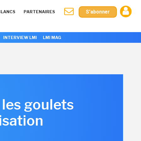
S'abonner
BLANCS
PARTENAIRES
INTERVIEW LMI
LMI MAG
 les goulets
isation