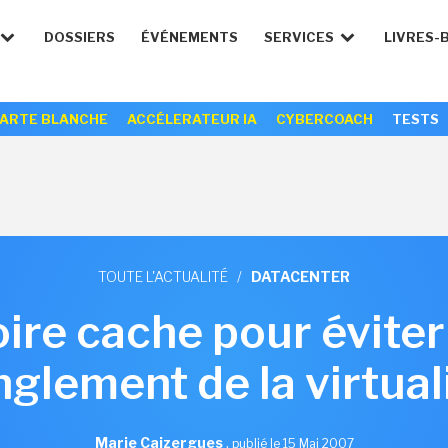
DOSSIERS
ÉVÉNEMENTS
SERVICES
LIVRES-
ARTE BLANCHE
ACCÉLERATEUR IA
CYBERCOACH
TESTS
TOUTE L'ACTUALITÉ
/
DATACENTER
re cache pour éviter
nglement de la virtual
Marie Caizergues
,
publié le 15 Mai 2007