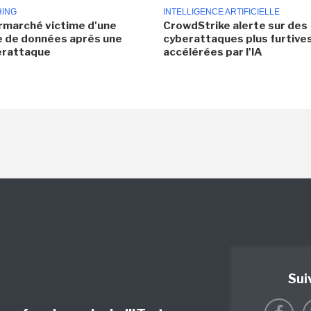
HING
INTELLIGENCE ARTIFICIELLE
rmarché victime d'une
CrowdStrike alerte sur des
e de données après une
cyberattaques plus furtives
erattaque
accélérées par l'IA
Sui