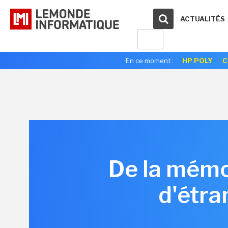
ACTUALITÉS
En ce moment :
HP POLY
C
De la mémoi
d'étra