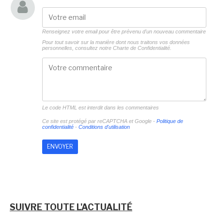
Renseignez votre email pour être prévenu d'un nouveau commentaire
Pour tout savoir sur la manière dont nous traitons vos données
personnelles, consultez notre
Charte de Confidentialité.
Le code HTML est interdit dans les commentaires
Ce site est protégé par reCAPTCHA et Google -
Politique de
confidentialité
-
Conditions d'utilisation
SUIVRE TOUTE L'ACTUALITÉ