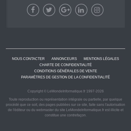
NOUS CONTACTER
ANNONCEURS
MENTIONS LÉGALES
CHARTE DE CONFIDENTIALITÉ
CONDITIONS GÉNÉRALES DE VENTE
PARAMÈTRES DE GESTION DE LA CONFIDENTIALITÉ
Copyright © LeMondeInformatique.fr 1997-2026
Toute reproduction ou représentation intégrale ou partielle, par quelque
procédé que ce soit, des pages publiées sur ce site, faite sans l'autorisation
de l'éditeur ou du webmaster du site LeMondeInformatique.fr est illicite et
constitue une contrefaçon.