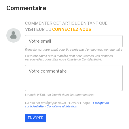
Commentaire
COMMENTER CET ARTICLE EN TANT QUE
VISITEUR
OU
CONNECTEZ-VOUS
Renseignez votre email pour être prévenu d'un nouveau commentaire
Pour tout savoir sur la manière dont nous traitons vos données
personnelles, consultez notre
Charte de Confidentialité.
Le code HTML est interdit dans les commentaires
Ce site est protégé par reCAPTCHA et Google -
Politique de
confidentialité
-
Conditions d'utilisation