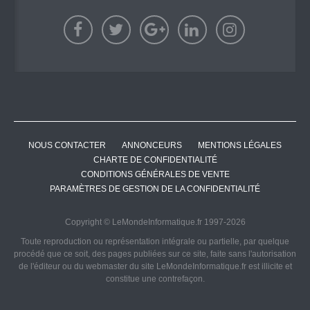
NOUS CONTACTER
ANNONCEURS
MENTIONS LÉGALES
CHARTE DE CONFIDENTIALITÉ
CONDITIONS GÉNÉRALES DE VENTE
PARAMÈTRES DE GESTION DE LA CONFIDENTIALITÉ
Copyright © LeMondeInformatique.fr 1997-2026
Toute reproduction ou représentation intégrale ou partielle, par quelque
procédé que ce soit, des pages publiées sur ce site, faite sans l'autorisation
de l'éditeur ou du webmaster du site LeMondeInformatique.fr est illicite et
constitue une contrefaçon.