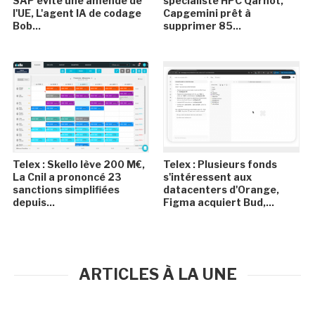
SAP évite une amende de
spécialiste HPC Qarnot,
l'UE, L'agent IA de codage
Capgemini prêt à
Bob...
supprimer 85...
Telex : Skello lève 200 M€,
Telex : Plusieurs fonds
La Cnil a prononcé 23
s'intéressent aux
sanctions simplifiées
datacenters d'Orange,
depuis...
Figma acquiert Bud,...
ARTICLES À LA UNE