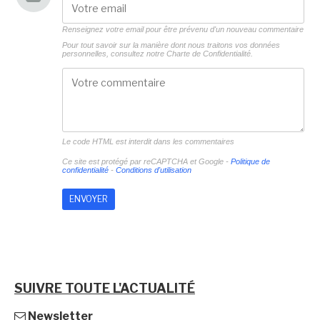
Renseignez votre email pour être prévenu d'un nouveau commentaire
Pour tout savoir sur la manière dont nous traitons vos données
personnelles, consultez notre
Charte de Confidentialité.
Le code HTML est interdit dans les commentaires
Ce site est protégé par reCAPTCHA et Google -
Politique de
confidentialité
-
Conditions d'utilisation
SUIVRE TOUTE L'ACTUALITÉ
Newsletter