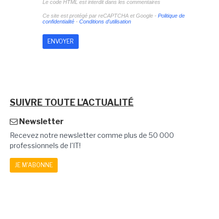
Le code HTML est interdit dans les commentaires
Ce site est protégé par reCAPTCHA et Google -
Politique de
confidentialité
-
Conditions d'utilisation
SUIVRE TOUTE L'ACTUALITÉ
Newsletter
Recevez notre newsletter comme plus de 50 000
professionnels de l'IT!
JE M'ABONNE