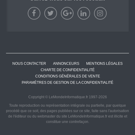
NOUS CONTACTER
ANNONCEURS
MENTIONS LÉGALES
CHARTE DE CONFIDENTIALITÉ
CONDITIONS GÉNÉRALES DE VENTE
PARAMÈTRES DE GESTION DE LA CONFIDENTIALITÉ
Copyright © LeMondeInformatique.fr 1997-2026
Toute reproduction ou représentation intégrale ou partielle, par quelque
procédé que ce soit, des pages publiées sur ce site, faite sans l'autorisation
de l'éditeur ou du webmaster du site LeMondeInformatique.fr est illicite et
constitue une contrefaçon.