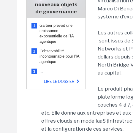
virtualisation
nouveaux objets
Marco Di Benede
de gouvernance
système d'expl
Gartner prévoit une
1
croissance
Les autres col
exponentielle de l'IA
sont issus de 3
agentique
Networks et Pa
L'observabilité
2
dollars depuis
incontournable pour l'IA
agentique
North Bridge V
...
3
au capital.
LIRE LE DOSSIER
Le produit pha
plateforme logi
couches 4 à 7, 
etc. Elle donne aux entreprises et aux 
offres clouds en mode IaaS (​​Infrastruct
et la configuration de ces services.