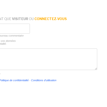
NT QUE
VISITEUR
OU
CONNECTEZ-VOUS
 nouveau commentaire
ns vos données
ialité.
s
Politique de confidentialité
-
Conditions d'utilisation