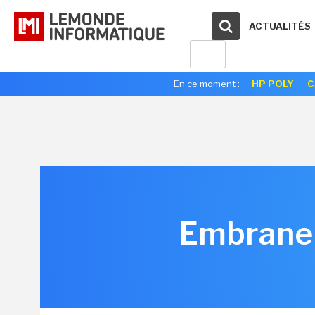
ACTUALITÉS
En ce moment :
HP POLY
C
Embrane v