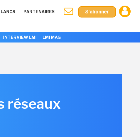
S'abonner
BLANCS
PARTENAIRES
INTERVIEW LMI
LMI MAG
es réseaux