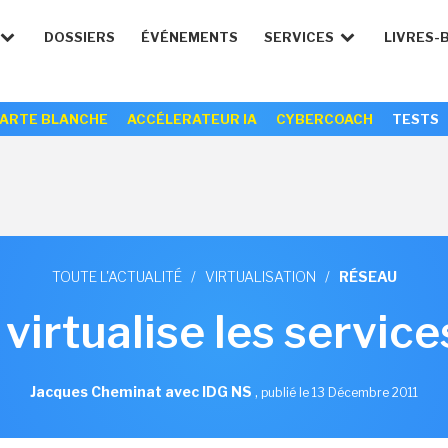
DOSSIERS
ÉVÉNEMENTS
SERVICES
LIVRES-
ARTE BLANCHE
ACCÉLERATEUR IA
CYBERCOACH
TESTS
TOUTE L'ACTUALITÉ
/
VIRTUALISATION
/
RÉSEAU
irtualise les servic
Jacques Cheminat avec IDG NS
,
publié le 13 Décembre 2011