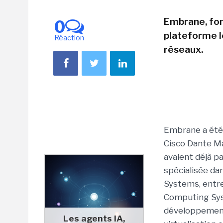
Embrane, fon
0
plateforme lo
Réaction
réseaux.
Embrane a été 
Cisco Dante Ma
avaient déjà pa
spécialisée da
Systems, entrer
Computing Sys
développement 
Les agents IA,