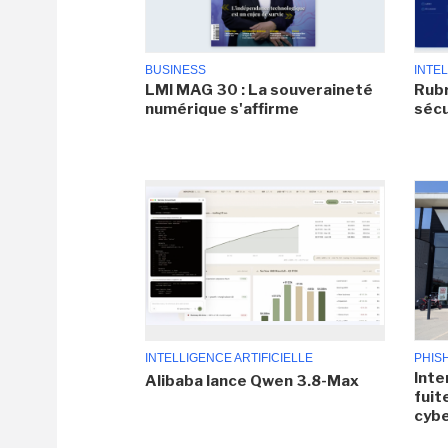
BUSINESS
INTEL
LMI MAG 30 : La souveraineté
Rubr
numérique s'affirme
sécu
INTELLIGENCE ARTIFICIELLE
PHIS
Inte
Alibaba lance Qwen 3.8-Max
fuit
cyb