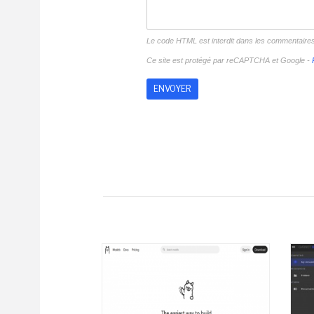
Le code HTML est interdit dans les commentaire
Ce site est protégé par reCAPTCHA et Google -