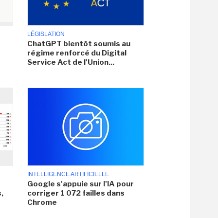
LÉGISLATION
ChatGPT bientôt soumis au
régime renforcé du Digital
Service Act de l'Union...
INTELLIGENCE ARTIFICIELLE
Google s'appuie sur l'IA pour
,
corriger 1 072 failles dans
Chrome