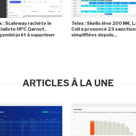
x : Scaleway rachète le
Telex : Skello lève 200 M€, L
ialiste HPC Qarnot,
Cnil a prononcé 23 sanction
emini prêt à supprimer
simplifiées depuis...
ARTICLES À LA UNE