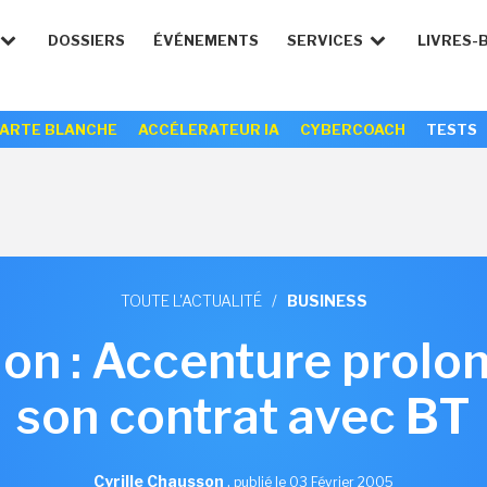
DOSSIERS
ÉVÉNEMENTS
SERVICES
LIVRES-
ARTE BLANCHE
ACCÉLERATEUR IA
CYBERCOACH
TESTS
TOUTE L'ACTUALITÉ
/
BUSINESS
ion : Accenture prolo
son contrat avec BT
Cyrille Chausson
,
publié le 03 Février 2005