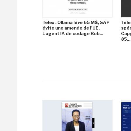
Telex : Ollama lève 65 M$, SAP
Tele
évite une amende de l'UE,
spéc
L'agent IA de codage Bob...
Capg
85...