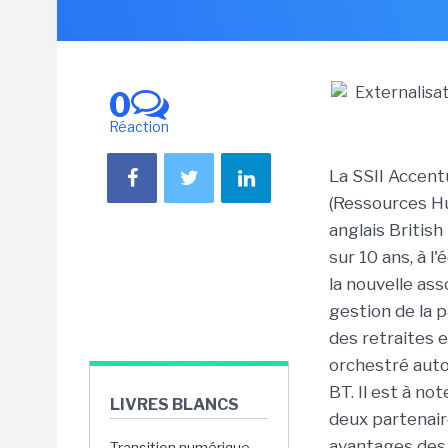
0
Réaction
La SSII Accent
(Ressources H
anglais British
sur 10 ans, à l
la nouvelle as
gestion de la 
des retraites 
orchestré auto
BT. Il est à no
LIVRES BLANCS
deux partenaire
avantages des
Transition numérique