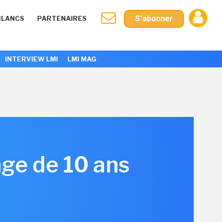
S'abonner
BLANCS
PARTENAIRES
INTERVIEW LMI
LMI MAG
nge de 10 ans