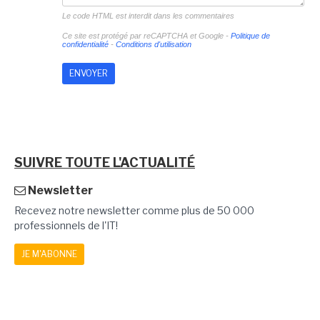
Le code HTML est interdit dans les commentaires
Ce site est protégé par reCAPTCHA et Google -
Politique de
confidentialité
-
Conditions d'utilisation
SUIVRE TOUTE L'ACTUALITÉ
Newsletter
Recevez notre newsletter comme plus de 50 000
professionnels de l'IT!
JE M'ABONNE