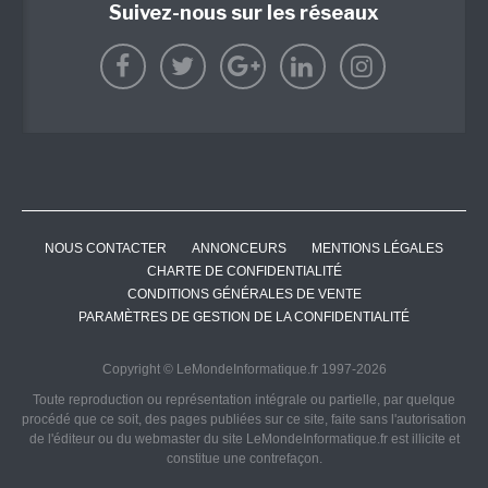
Suivez-nous sur les réseaux
NOUS CONTACTER
ANNONCEURS
MENTIONS LÉGALES
CHARTE DE CONFIDENTIALITÉ
CONDITIONS GÉNÉRALES DE VENTE
PARAMÈTRES DE GESTION DE LA CONFIDENTIALITÉ
Copyright © LeMondeInformatique.fr 1997-2026
Toute reproduction ou représentation intégrale ou partielle, par quelque
procédé que ce soit, des pages publiées sur ce site, faite sans l'autorisation
de l'éditeur ou du webmaster du site LeMondeInformatique.fr est illicite et
constitue une contrefaçon.