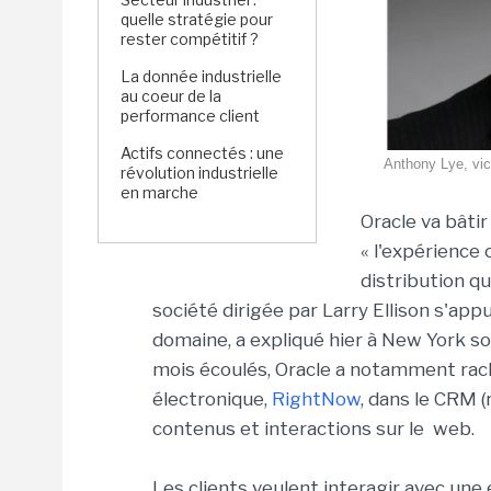
quelle stratégie pour
rester compétitif ?
La donnée industrielle
au coeur de la
performance client
Actifs connectés : une
Anthony Lye, vic
révolution industrielle
en marche
Oracle va bâtir
« l'expérience 
distribution q
société dirigée par Larry Ellison s'appu
domaine, a expliqué hier à New York so
mois écoulés, Oracle a notamment rac
électronique,
RightNow
, dans le CRM (r
contenus et interactions sur le web.
Les clients veulent interagir avec une