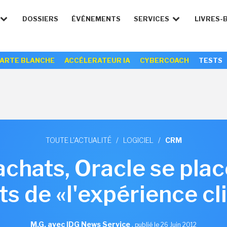
DOSSIERS
ÉVÉNEMENTS
SERVICES
LIVRES-
ARTE BLANCHE
ACCÉLERATEUR IA
CYBERCOACH
TESTS
TOUTE L'ACTUALITÉ
/
LOGICIEL
/
CRM
achats, Oracle se plac
ts de «l'expérience cl
M.G. avec IDG News Service
,
publié le 26 Juin 2012