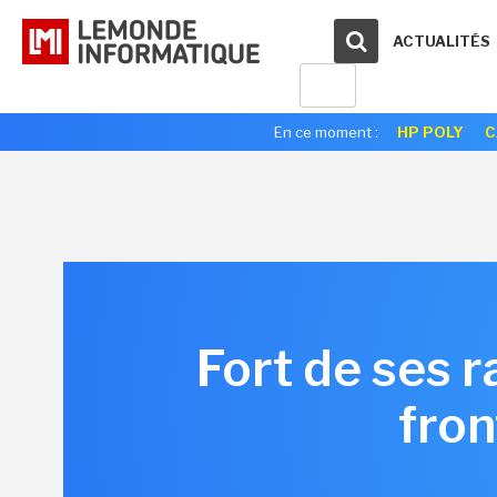
ACTUALITÉS
En ce moment :
HP POLY
C
Fort de ses r
fron