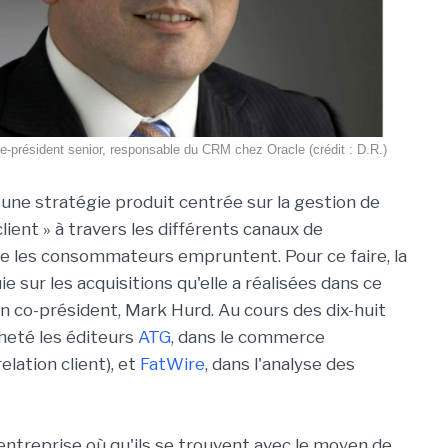
e-président senior, responsable du CRM chez Oracle (crédit : D.R.)
 une stratégie produit centrée sur la gestion de
client » à travers les différents canaux de
ue les consommateurs empruntent. Pour ce faire, la
ie sur les acquisitions qu'elle a réalisées dans ce
n co-président, Mark Hurd. Au cours des dix-huit
heté les éditeurs
ATG
, dans le commerce
elation client), et
FatWire
, dans l'analyse des
 entreprise où qu'ils se trouvent avec le moyen de