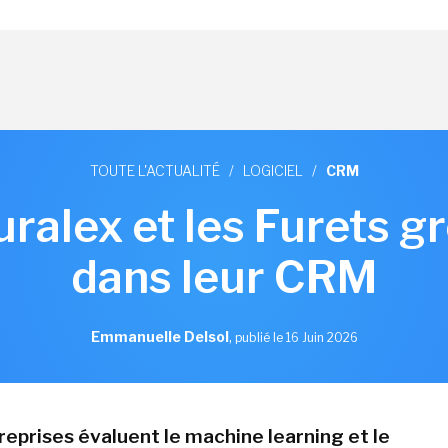
TOUTE L'ACTUALITÉ
/
LOGICIEL
/
CRM
ralex et les Furets gr
dans leur CRM
Emmanuelle Delsol
,
publié le 16 Juin 2026
reprises évaluent le machine learning et le