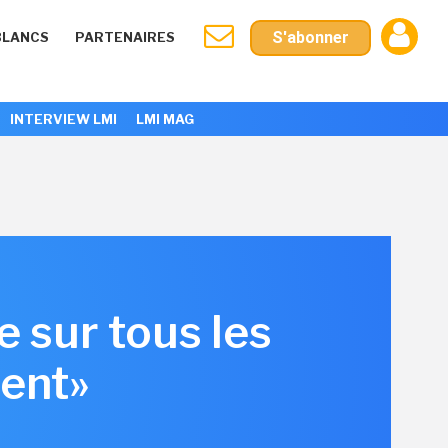
S'abonner
BLANCS
PARTENAIRES
INTERVIEW LMI
LMI MAG
e sur tous les
ient»