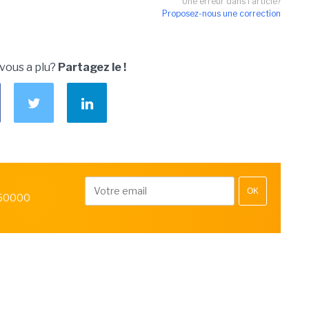
Une erreur dans l'article?
Proposez-nous une correction
 vous a plu?
Partagez le !
OK
 50000