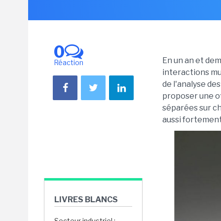
0
En un an et demi
Réaction
interactions mul
de l'analyse des
proposer une of
séparées sur ch
aussi fortemen
LIVRES BLANCS
Secteur industriel :