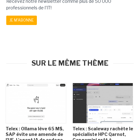
Recevez notre newsletter comme plus de 50 000
professionnels de l'IT!
JE M'ABONNE
SUR LE MÊME THÈME
Telex : Ollama lève 65 M$,
Telex : Scaleway rachète le
SAP évite une amende de
spécialiste HPC Qarnot,
l'UE, L'agent IA de codage
Capgemini prêt à