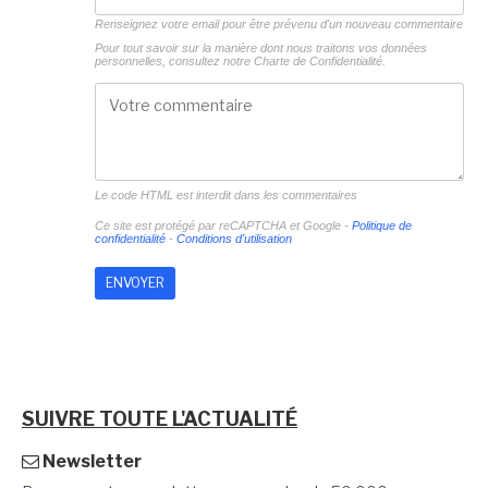
Renseignez votre email pour être prévenu d'un nouveau commentaire
Pour tout savoir sur la manière dont nous traitons vos données
personnelles, consultez notre
Charte de Confidentialité.
Le code HTML est interdit dans les commentaires
Ce site est protégé par reCAPTCHA et Google -
Politique de
confidentialité
-
Conditions d'utilisation
SUIVRE TOUTE L'ACTUALITÉ
Newsletter