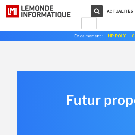
ACTUALITÉS
En ce moment :
HP POLY
C
Futur prop