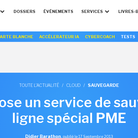
DOSSIERS
ÉVÉNEMENTS
SERVICES
LIVRES-
ARTE BLANCHE
ACCÉLERATEUR IA
CYBERCOACH
TESTS
TOUTE L'ACTUALITÉ
/
CLOUD
/
SAUVEGARDE
ose un service de sa
ligne spécial PME
Didier Barathon
,
publié le 17 Septembre 2013