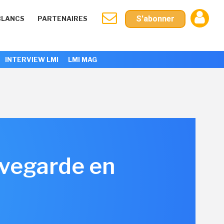
S'abonner
BLANCS
PARTENAIRES
INTERVIEW LMI
LMI MAG
uvegarde en