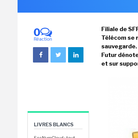
Filiale de S
0
Télécom se r
Réaction
sauvegarde. 
Futur dénote 
et sur suppo
LIVRES BLANCS
SecNumCloud : tout