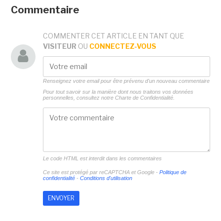
Commentaire
COMMENTER CET ARTICLE EN TANT QUE
VISITEUR
OU
CONNECTEZ-VOUS
Renseignez votre email pour être prévenu d'un nouveau commentaire
Pour tout savoir sur la manière dont nous traitons vos données
personnelles, consultez notre
Charte de Confidentialité.
Le code HTML est interdit dans les commentaires
Ce site est protégé par reCAPTCHA et Google -
Politique de
confidentialité
-
Conditions d'utilisation