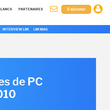
S'abonner
BLANCS
PARTENAIRES
INTERVIEW LMI
LMI MAG
tes de PC
010