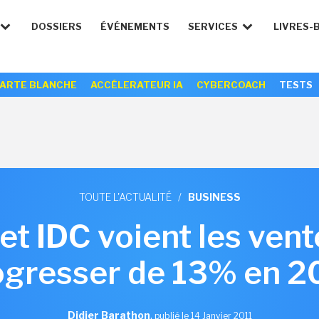
DOSSIERS
ÉVÉNEMENTS
SERVICES
LIVRES-
ARTE BLANCHE
ACCÉLERATEUR IA
CYBERCOACH
TESTS
TOUTE L'ACTUALITÉ
/
BUSINESS
et IDC voient les ven
ogresser de 13% en 2
Didier Barathon
,
publié le 14 Janvier 2011