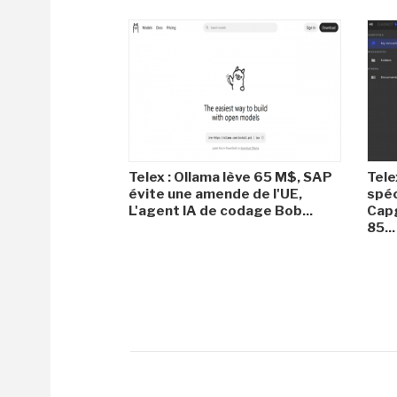
Telex : Ollama lève 65 M$, SAP
Tele
évite une amende de l'UE,
spéc
L'agent IA de codage Bob...
Capg
85...