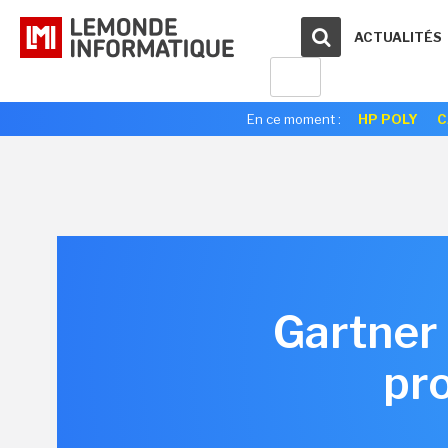
ACTUALITÉS
En ce moment :
HP POLY
C
Gartner 
pr