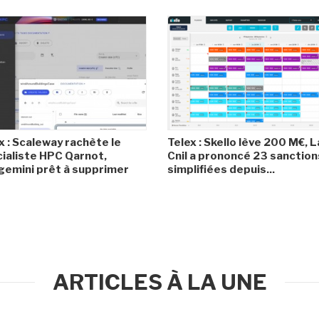
x : Scaleway rachète le
Telex : Skello lève 200 M€, L
ialiste HPC Qarnot,
Cnil a prononcé 23 sanction
emini prêt à supprimer
simplifiées depuis...
ARTICLES À LA UNE