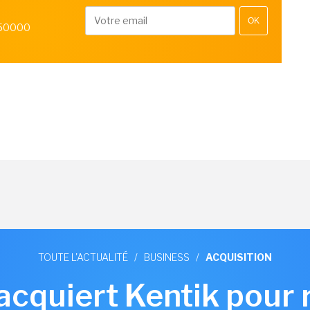
OK
 50000
TOUTE L'ACTUALITÉ
/
BUSINESS
/
ACQUISITION
 acquiert Kentik pour 