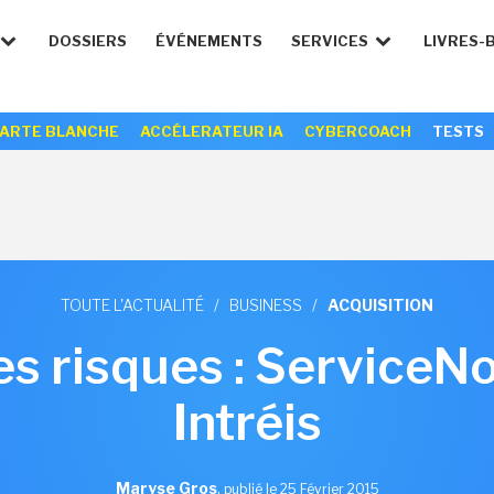
DOSSIERS
ÉVÉNEMENTS
SERVICES
LIVRES-
ARTE BLANCHE
ACCÉLERATEUR IA
CYBERCOACH
TESTS
TOUTE L'ACTUALITÉ
/
BUSINESS
/
ACQUISITION
es risques : ServiceN
Intréis
Maryse Gros
,
publié le 25 Février 2015