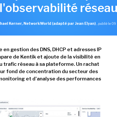
l'observabilité résea
hael Kerner, NetworkWorld (adapté par Jean Elyan)
,
publié le 09 
te en gestion des DNS, DHCP et adresses IP
pare de Kentik et ajoute de la visibilité en
u trafic réseau à sa plateforme. Un rachat
 sur fond de concentration du secteur des
 monitoring et d'analyse des performances