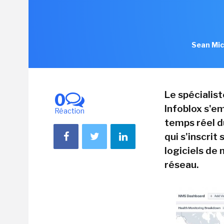
Sean Mic
Le spécialis
0
Infoblox s'em
Réaction
temps réel d
qui s'inscrit
logiciels de
réseau.