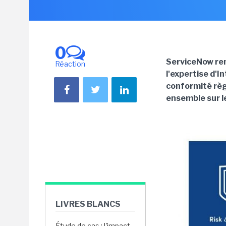
0
ServiceNow ren
Réaction
l'expertise d'I
conformité règ
ensemble sur l
LIVRES BLANCS
Étude de cas : l'impact