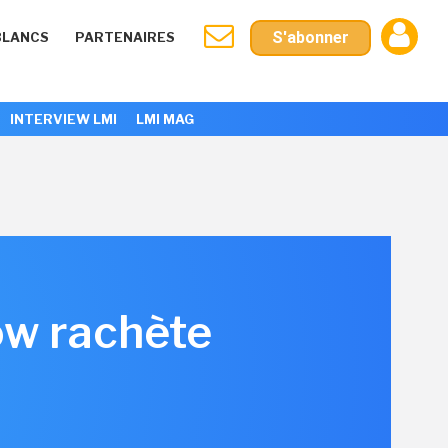
S'abonner
BLANCS
PARTENAIRES
INTERVIEW LMI
LMI MAG
ow rachète