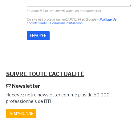
Le code HTML est interdit dans les commentaires
Ce site est protégé par reCAPTCHA et Google -
Politique de
confidentialité
-
Conditions d'utilisation
SUIVRE TOUTE L'ACTUALITÉ
Newsletter
Recevez notre newsletter comme plus de 50 000
professionnels de l'IT!
JE M'ABONNE