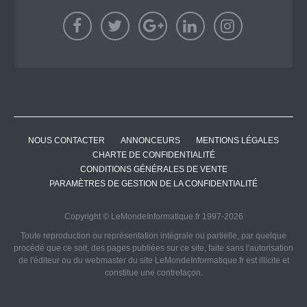
NOUS CONTACTER
ANNONCEURS
MENTIONS LÉGALES
CHARTE DE CONFIDENTIALITÉ
CONDITIONS GÉNÉRALES DE VENTE
PARAMÈTRES DE GESTION DE LA CONFIDENTIALITÉ
Copyright © LeMondeInformatique.fr 1997-2026
Toute reproduction ou représentation intégrale ou partielle, par quelque
procédé que ce soit, des pages publiées sur ce site, faite sans l'autorisation
de l'éditeur ou du webmaster du site LeMondeInformatique.fr est illicite et
constitue une contrefaçon.