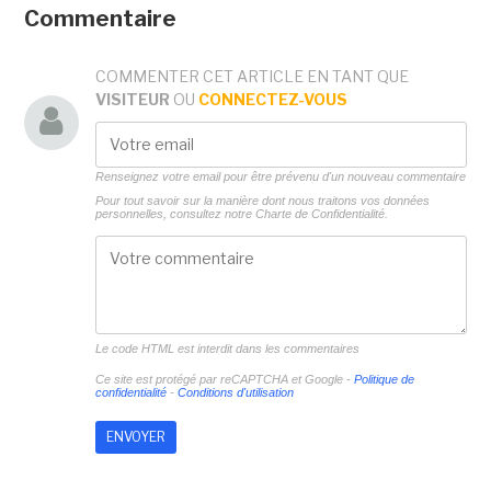
Commentaire
COMMENTER CET ARTICLE EN TANT QUE
VISITEUR
OU
CONNECTEZ-VOUS
Renseignez votre email pour être prévenu d'un nouveau commentaire
Pour tout savoir sur la manière dont nous traitons vos données
personnelles, consultez notre
Charte de Confidentialité.
Le code HTML est interdit dans les commentaires
Ce site est protégé par reCAPTCHA et Google -
Politique de
confidentialité
-
Conditions d'utilisation