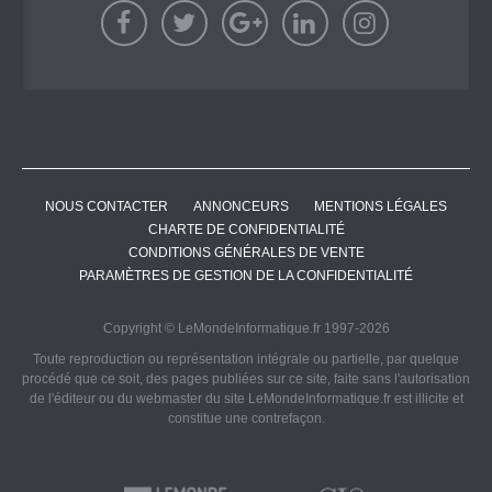
NOUS CONTACTER
ANNONCEURS
MENTIONS LÉGALES
CHARTE DE CONFIDENTIALITÉ
CONDITIONS GÉNÉRALES DE VENTE
PARAMÈTRES DE GESTION DE LA CONFIDENTIALITÉ
Copyright © LeMondeInformatique.fr 1997-2026
Toute reproduction ou représentation intégrale ou partielle, par quelque
procédé que ce soit, des pages publiées sur ce site, faite sans l'autorisation
de l'éditeur ou du webmaster du site LeMondeInformatique.fr est illicite et
constitue une contrefaçon.