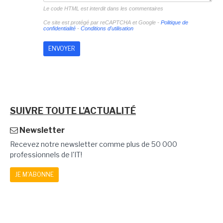
Le code HTML est interdit dans les commentaires
Ce site est protégé par reCAPTCHA et Google -
Politique de
confidentialité
-
Conditions d'utilisation
SUIVRE TOUTE L'ACTUALITÉ
Newsletter
Recevez notre newsletter comme plus de 50 000
professionnels de l'IT!
JE M'ABONNE