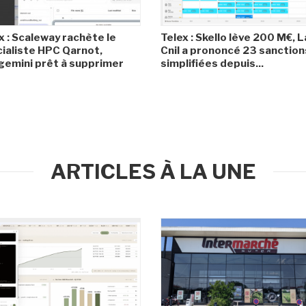
x : Scaleway rachète le
Telex : Skello lève 200 M€, L
ialiste HPC Qarnot,
Cnil a prononcé 23 sanction
emini prêt à supprimer
simplifiées depuis...
ARTICLES À LA UNE