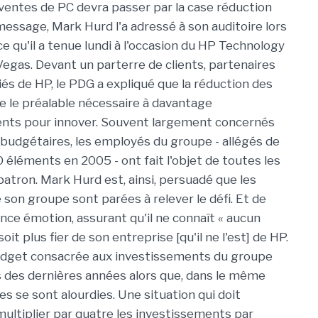
entes de PC devra passer par la case réduction
message, Mark Hurd l'a adressé à son auditoire lors
e qu'il a tenue lundi à l'occasion du HP Technology
egas. Devant un parterre de clients, partenaires
iés de HP, le PDG a expliqué que la réduction des
e le préalable nécessaire à davantage
ents pour innover. Souvent largement concernés
s budgétaires, les employés du groupe - allégés de
 éléments en 2005 - ont fait l'objet de toutes les
patron. Mark Hurd est, ainsi, persuadé que les
 son groupe sont parées à relever le défi. Et de
ence émotion, assurant qu'il ne connaît « aucun
oit plus fier de son entreprise [qu'il ne l'est] de HP.
budget consacrée aux investissements du groupe
s des dernières années alors que, dans le même
s se sont alourdies. Une situation qui doit
ultiplier par quatre les investissements par