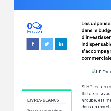
Les dépenses
0
dans le budg
Réaction
d'investisse
indispensabl
s'accompagne
commerciale
Si HP est en r
flirteront ave
groupe, estime
LIVRES BLANCS
dans un marché 
Transition numérique