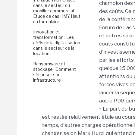
champion des v
dans le secteur du
mobilier commercial :
des coûts. Ce 
Étude de cas HMY Haut
de la conférenc
du formulaire
Forum de Las V
Innovation et
et autres salar
transformation : Les
défis de la digitalisation
coûts constitu
dans le secteur de la
d'investissem
location
par les effort
Ransomware et
quelque 15 000
stockage : Comment
sécuriser son
attentions du 
infrastructure
forces vives de
lancer la séqu
autre PDG qui s
» La part du 
est restée relativement étale au cour
temps, d'autres charges opérationnelle
changer, selon Mark Hurd, qui entend m