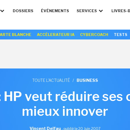
DOSSIERS
ÉVÉNEMENTS
SERVICES
LIVRES-
ARTE BLANCHE
ACCÉLERATEUR IA
CYBERCOACH
TESTS
TOUTE L'ACTUALITÉ
/
BUSINESS
 HP veut réduire ses 
mieux innover
Vincent Delfau
,
publié le 20 Juin 2007