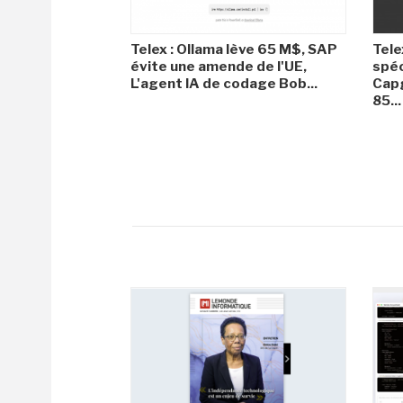
Telex : Ollama lève 65 M$, SAP
Tele
évite une amende de l'UE,
spéc
L'agent IA de codage Bob...
Capg
85...