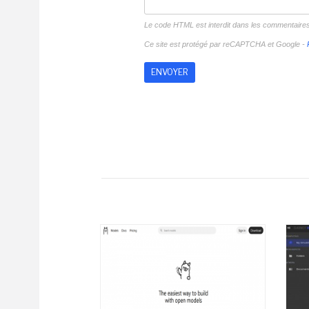
Le code HTML est interdit dans les commentaire
Ce site est protégé par reCAPTCHA et Google -