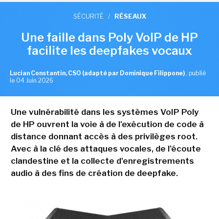
SÉCURITÉ
/
RÉSEAUX
Une faille dans Poly VoIP de HP
facilite les deepfakes vocaux
Lucian Constantin, CSO (adapté par Dominique Filippone)
,
publié
le 04 Juin 2026
Une vulnérabilité dans les systèmes VoIP Poly
de HP ouvrent la voie à de l'exécution de code à
distance donnant accès à des privilèges root.
Avec à la clé des attaques vocales, de l'écoute
clandestine et la collecte d'enregistrements
audio à des fins de création de deepfake.