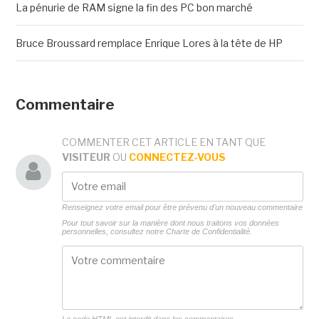
La pénurie de RAM signe la fin des PC bon marché
Bruce Broussard remplace Enrique Lores à la tête de HP
Commentaire
COMMENTER CET ARTICLE EN TANT QUE
VISITEUR
OU
CONNECTEZ-VOUS
Renseignez votre email pour être prévenu d'un nouveau commentaire
Pour tout savoir sur la manière dont nous traitons vos données
personnelles, consultez notre
Charte de Confidentialité.
Le code HTML est interdit dans les commentaires