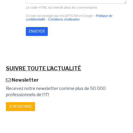
Le code HTML est interdit dans les commentaires
Ce site est protégé par reCAPTCHA et Google -
Politique de
confidentialité
-
Conditions d'utilisation
SUIVRE TOUTE L'ACTUALITÉ
Newsletter
Recevez notre newsletter comme plus de 50 000
professionnels de l'IT!
JE M'ABONNE