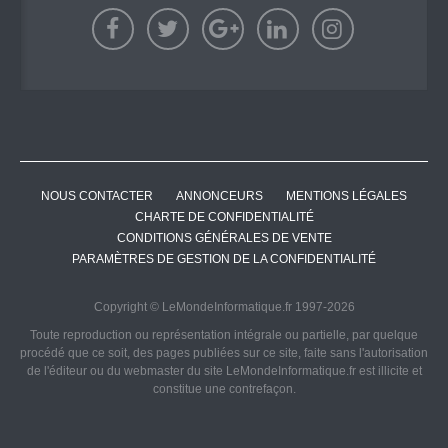
NOUS CONTACTER
ANNONCEURS
MENTIONS LÉGALES
CHARTE DE CONFIDENTIALITÉ
CONDITIONS GÉNÉRALES DE VENTE
PARAMÈTRES DE GESTION DE LA CONFIDENTIALITÉ
Copyright © LeMondeInformatique.fr 1997-2026
Toute reproduction ou représentation intégrale ou partielle, par quelque
procédé que ce soit, des pages publiées sur ce site, faite sans l'autorisation
de l'éditeur ou du webmaster du site LeMondeInformatique.fr est illicite et
constitue une contrefaçon.