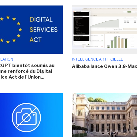
SLATION
INTELLIGENCE ARTIFICIELLE
GPT bientôt soumis au
Alibaba lance Qwen 3.8-Ma
me renforcé du Digital
ice Act de l'Union...