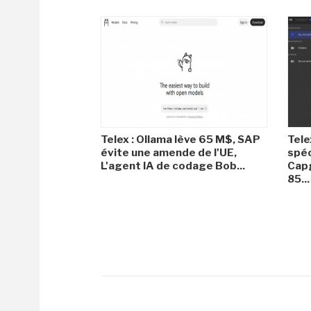
Telex : Ollama lève 65 M$, SAP
Tele
évite une amende de l'UE,
spéc
L'agent IA de codage Bob...
Capg
85...