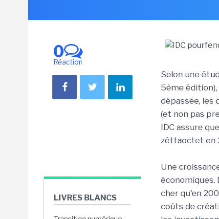
0
Réaction
Selon une étud
5ème édition),
dépassée, les 
(et non pas p
IDC assure que
zéttaoctet en 2
Une croissanc
économiques. D
cher qu'en 2005
LIVRES BLANCS
coûts de créati
Transition numérique