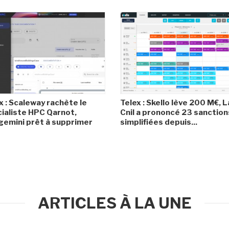
x : Scaleway rachète le
Telex : Skello lève 200 M€, L
ialiste HPC Qarnot,
Cnil a prononcé 23 sanction
emini prêt à supprimer
simplifiées depuis...
ARTICLES À LA UNE