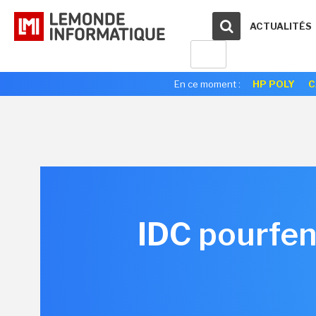
ACTUALITÉS
En ce moment :
HP POLY
C
IDC pourfen