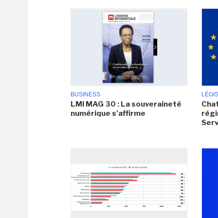
BUSINESS
LÉGI
LMI MAG 30 : La souveraineté
Chat
numérique s'affirme
régi
Serv