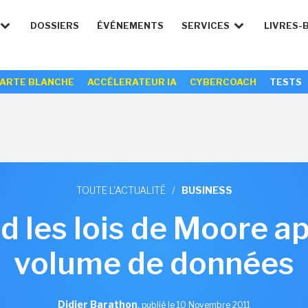
DOSSIERS
ÉVÉNEMENTS
SERVICES
LIVRES-
ARTE BLANCHE
ACCÉLERATEUR IA
CYBERCOACH
TESTS
TOUTE L'ACTUALITÉ
/
BUSINESS
d les lois de Moore ap
volume de données
Didier Barathon
,
publié le 10 Novembre 2011