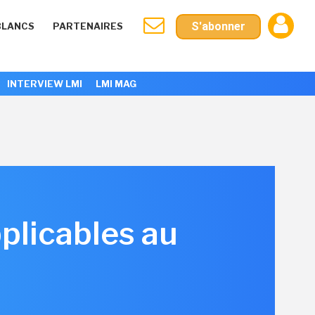
S'abonner
BLANCS
PARTENAIRES
INTERVIEW LMI
LMI MAG
plicables au