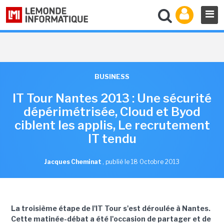
BUSINESS
IT Tour Nantes 2013 : Une sécurité
dépérimétrisée, Cloud et Byod
ciblent les applis, Le recrutement
IT tendu
Jacques Cheminat
,
publié le 18 Octobre 2013
La troisième étape de l'IT Tour s'est déroulée à Nantes.
Cette matinée-débat a été l'occasion de partager et de