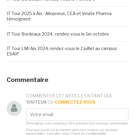
IT Tour 2025 à Aix : Allopneus, CEA et Innate Pharma
témoignent
IT Tour Bordeaux 2024 : rendez-vous le 1er octobre
IT Tour LMI Aix 2024, rendez-vous le 2 juillet au campus
ESAIP
Commentaire
COMMENTER CET ARTICLE EN TANT QUE
VISITEUR
OU
CONNECTEZ-VOUS
Renseignez votre email pour être prévenu d'un nouveau commentaire
Pour tout savoir sur la manière dont nous traitons vos données
personnelles, consultez notre
Charte de Confidentialité.