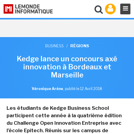
BUSINESS
/
RÉGIONS
Kedge lance un concours axé
innovation à Bordeaux et
Marseille
Véronique Arène
,
publié le 12 Avril 2018
Les étudiants de Kedge Business School
participent cette année à la quatrième édition
du Challenge Open Innovation Entreprise avec
l'école Epitech. Réunis sur les campus de