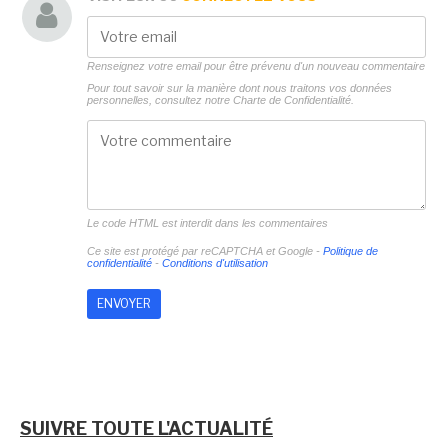
Renseignez votre email pour être prévenu d'un nouveau commentaire
Pour tout savoir sur la manière dont nous traitons vos données
personnelles, consultez notre
Charte de Confidentialité.
Le code HTML est interdit dans les commentaires
Ce site est protégé par reCAPTCHA et Google -
Politique de
confidentialité
-
Conditions d'utilisation
SUIVRE TOUTE L'ACTUALITÉ