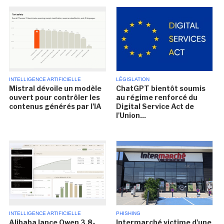
INTELLIGENCE ARTIFICIELLE
LÉGISLATION
Mistral dévoile un modèle
ChatGPT bientôt soumis
ouvert pour contrôler les
au régime renforcé du
contenus générés par l'IA
Digital Service Act de
l'Union...
INTELLIGENCE ARTIFICIELLE
PHISHING
Alibaba lance Qwen 3.8-
Intermarché victime d'une