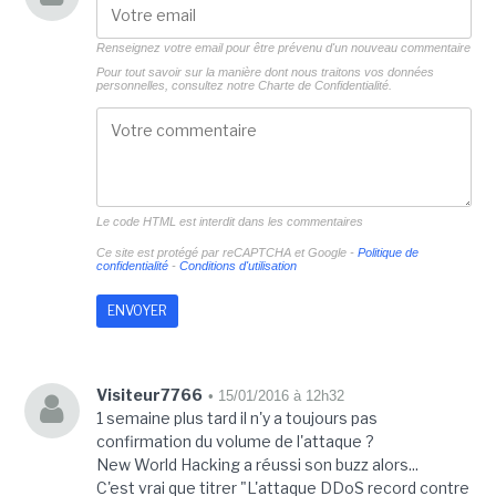
Renseignez votre email pour être prévenu d'un nouveau commentaire
Pour tout savoir sur la manière dont nous traitons vos données
personnelles, consultez notre
Charte de Confidentialité.
Le code HTML est interdit dans les commentaires
Ce site est protégé par reCAPTCHA et Google -
Politique de
confidentialité
-
Conditions d'utilisation
Visiteur7766
• 15/01/2016 à 12h32
1 semaine plus tard il n'y a toujours pas
confirmation du volume de l'attaque ?
New World Hacking a réussi son buzz alors...
C'est vrai que titrer "L'attaque DDoS record contre