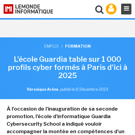
EMPLOI
/
FORMATION
L'école Guardia table sur 1 000
profils cyber formés à Paris d'ici à
2025
Véronique Arène
,
publié le 11 Décembre 2023
À l'occasion de l'inauguration de sa seconde
promotion, l'école d'informatique Guardia
Cybersecurity School a indiqué vouloir
accompagner la montée en compétences d'un