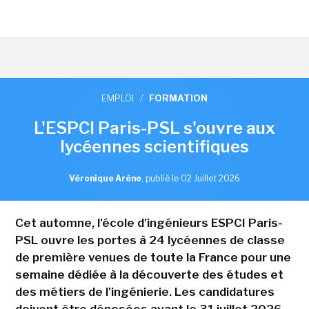
EMPLOI
/
FORMATION
L'ESPCI Paris-PSL s'ouvre aux
lycéennes scientifiques
Véronique Arène
,
publié le 02 Juillet 2026
Cet automne, l'école d'ingénieurs ESPCI Paris-
PSL ouvre les portes à 24 lycéennes de classe
de première venues de toute la France pour une
semaine dédiée à la découverte des études et
des métiers de l'ingénierie. Les candidatures
doivent être déposées avant le 31 juillet 2026.