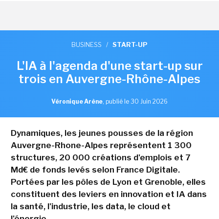
BUSINESS
/
START-UP
L'IA à l'agenda d'une start-up sur
trois en Auvergne-Rhône-Alpes
Véronique Arène
,
publié le 30 Juin 2026
Dynamiques, les jeunes pousses de la région
Auvergne-Rhone-Alpes représentent 1 300
structures, 20 000 créations d'emplois et 7
Md€ de fonds levés selon France Digitale.
Portées par les pôles de Lyon et Grenoble, elles
constituent des leviers en innovation et IA dans
la santé, l'industrie, les data, le cloud et
l'énergie.