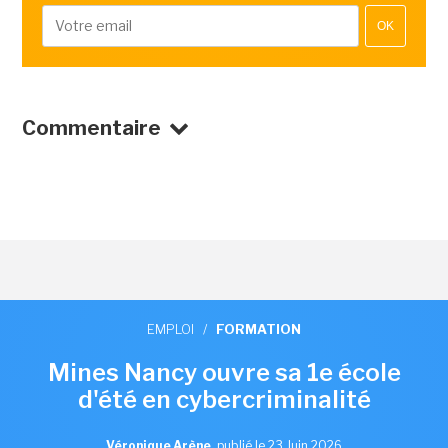
OK
Commentaire
EMPLOI
/
FORMATION
Mines Nancy ouvre sa 1e école
d'été en cybercriminalité
Véronique Arène
,
publié le 23 Juin 2026