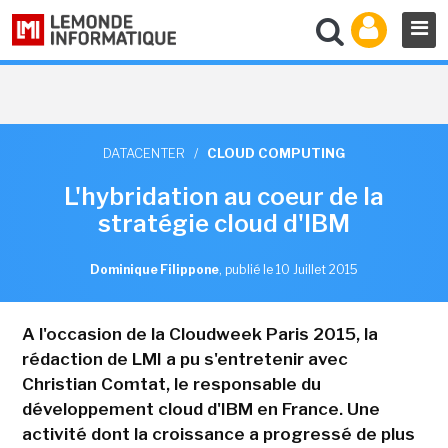
DATACENTER
/
CLOUD COMPUTING
L'hybridation au coeur de la
stratégie cloud d'IBM
Dominique Filippone
,
publié le 10 Juillet 2015
A l'occasion de la Cloudweek Paris 2015, la
rédaction de LMI a pu s'entretenir avec
Christian Comtat, le responsable du
développement cloud d'IBM en France. Une
activité dont la croissance a progressé de plus