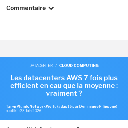
Commentaire
DATACENTER
/
CLOUD COMPUTING
Les datacenters AWS 7 fois plus
efficient en eau que la moyenne :
vraiment ?
Taryn Plumb, NetworkWorld (adapté par Dominique Filippone)
,
publié le 23 Juin 2026