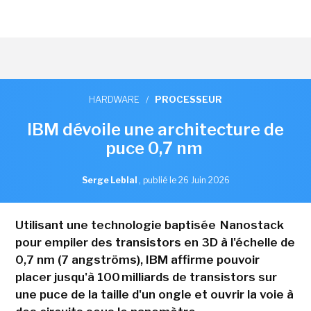
HARDWARE
/
PROCESSEUR
IBM dévoile une architecture de
puce 0,7 nm
Serge Leblal
,
publié le 26 Juin 2026
Utilisant une technologie baptisée Nanostack
pour empiler des transistors en 3D à l'échelle de
0,7 nm (7 angströms), IBM affirme pouvoir
placer jusqu'à 100 milliards de transistors sur
une puce de la taille d'un ongle et ouvrir la voie à