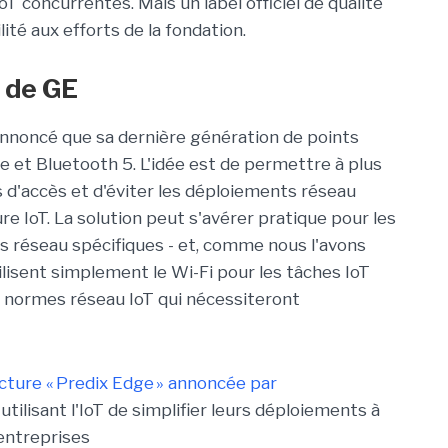
IoT
concurrentes. Mais
un label officiel de qualité
ité aux efforts de la fondation.
 de GE
annoncé que sa dernière génération de points
ee
et Bluetooth 5. L'idée est
de permettre à
plus
ts d'accès et
d'éviter les
déploiements réseau
re IoT
.
La solution
peut s'avérer
pratique pour les
es réseau spécifiques - et, comme nous l'avons
ilisent simplement le Wi-Fi pour les tâches IoT
normes réseau IoT
qui nécessiteront
ucture «
Predix
Edge » annoncée par
tilisant l'
IoT
de simplifier leurs
déploiements
à
ntreprises