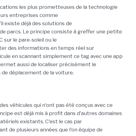
ications les plus pro
metteuses de la technologie
eurs entreprises
comme
'
il existe
déjà des
solutions
de
 de parcs
.
Le principe
consiste à
greffer
une petite
C
sur
le pare-soleil
ou le
ter
des informations en tem
ps réel sur
icule
en scannant simplement
ce
tag avec
une
app
permet
aussi
de localiser
précisément
le
s de déplacement de la voiture
.
des véhicules qui n'ont pas été conçus avec
ce
incipe
est
déjà
mis
à profit dans d'autres domaines
tériel
s
existant
s. C'est le cas par
ant de plusieurs années
que l'on équipe
de