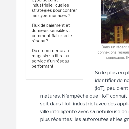
industrielle : quelles
stratégies pour contrer
les cybermenaces ?
Flux de paiement et
données sensibles :
comment fiabiliser le
réseau ?
Dans un récent r
Du e-commerce au
connexions réseau 
magasin : la fibre au
connexions IP
service d'un réseau
performant
Si
de plus en p
identifier
de
no
(
IoT
)
,
peu d'ent
matures.
N'empêche
que
l'IoT connaî
soit
dans
l'IoT
industriel avec des appl
ville intelligente avec sa nébuleuse 
plus
récentes :
les
autoroute
s
et les
gr