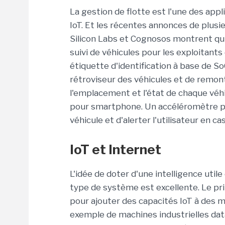
La gestion de flotte est l'une des appl
IoT. Et
les récentes annonces
de plusi
Silicon
Labs
et
Cognosos
montrent qu
suivi
de
véhicules
pour les
exploitants
étiquette
d'identification à base de
So
rétroviseur
des
véhicule
s
et
de
remon
l'emplacement et l'état de
chaque
véh
pour smartphone
.
Un
accéléromètre 
véhicule
et d'alerter l'utilisateur
en ca
IoT et Internet
L'idée
de
doter
d'
une intelligence
utile
type de système est
excelle
nte
.
Le pr
pour ajouter des capacités IoT à
des
ma
exemple
de
machines industrielles
dat