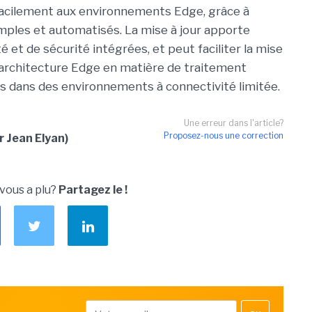
acilement aux
environnement
s
Edge
, grâce à
mple
s
et automatisé
s
.
La mise à jour
apporte
é et de sécurité intégrées, et peut
faciliter
la mise
'architecture
Edge
en matière
de
traitement
s
dans
d
es
enviro
nnements à connectivité limitée.
Une erreur dans l'article?
Proposez-nous une correction
r Jean Elyan)
 vous a plu?
Partagez le !