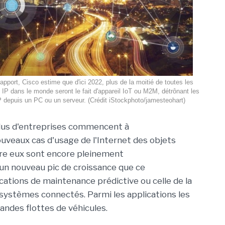
apport, Cisco estime que d'ici 2022, plus de la moitié de toutes les
IP dans le monde seront le fait d'appareil IoT ou M2M, détrônant les
 depuis un PC ou un serveur. (Crédit iStockphoto/jamesteohart)
lus d'entreprises commencent à
uveaux cas d'usage
de l
'Internet des objets
re eux
sont
encore
pleinement
t un nouveau pic de croissance
que
ce
ications de
maintenance prédictive
ou
celle de
la
de systèmes connectés
.
Par
mi
les
applications les
and
es flottes de véhicules
.