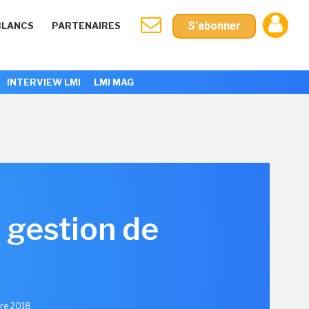
S'abonner
BLANCS
PARTENAIRES
INTERVIEW LMI
LMI MAG
 gestion de
bre 2018