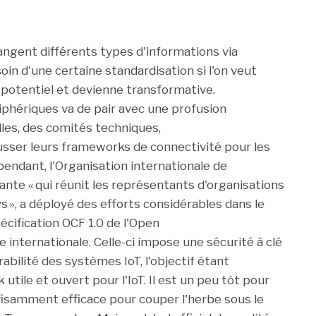
angent
différents types d'informations via
soin
d'une certaine standardisation
si l'on veut
 potentiel
et devienne
transformative.
iphériques va de pair avec
une
profusion
lles
,
des comités techniques,
usser
leurs
frameworks
de connectivité
pour les
pendant
, l'Organisation internationale de
ante
« qui réunit les représentants d'organisations
s »
,
a
déployé des efforts considérables
dans le
écification OCF 1.0 de l'Open
internationale
.
Celle-ci
impose
une
sécurité à clé
érabilité des systèmes
IoT
, l'objectif étant
k
utile et ouvert pour
l'IoT
.
Il est un peu tôt pour
fisamment
efficace
pour
couper
l'herbe sous le