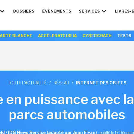
DOSSIERS
ÉVÉNEMENTS
SERVICES
LIVRES-
ARTE BLANCHE
ACCÉLERATEUR IA
CYBERCOACH
TESTS
TOUTE L'ACTUALITÉ
/
RÉSEAU
/
INTERNET DES OBJETS
e en puissance avec la
parcs automobiles
ld / IDG News Service (adapté par Jean Elyan)
,
publié le 17 Décem