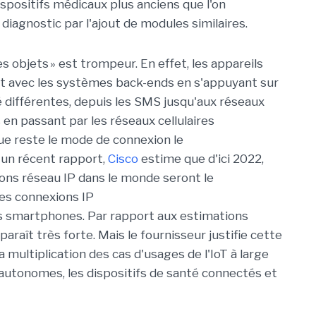
spositifs médicaux plus anciens
que l'on
e diagnostic
par l'ajout de
modules similaires.
es objets
»
est trompeur
.
En effet, les
appareils
t avec les
systèmes
back
-e
nds
en s'appuyant sur
 différentes,
depuis les
SMS
jusqu'
aux réseaux
s
en passant par
les
réseaux cellulaires
que reste
le mode de
connexion le
un récent rapport,
Cisco
estime que
d'ici 2022,
xions réseau IP dans le monde
seront le
es connexions IP
s
smartphone
s
.
Par rapport aux
estimations
paraît
très forte. M
ais le fournisseur
justifie
cette
la
multiplication
des
cas
d'usages
d
e l
'IoT à large
 autonomes, les dispositifs de santé connectés et