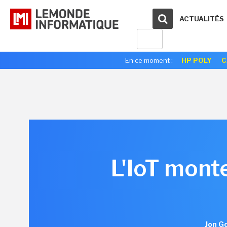
ACTUALITÉS
En ce moment :
HP POLY
C
L'IoT mont
Jon Go