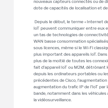
nouveaux capteurs connectés
ou
de
di
dote
de
capacités de localisation et d
Depuis le début, le
terme
«
Internet d
IoT
peuvent communiquer
entre eux e
un tas
de technologies de connectivité
WAN
basse
consommation
spécialisé
sous
licences
, m
ême si
le
Wi-Fi classi
plus
important
des appareils
IoT.
Dans 
plus de la moitié de toutes les conne
fait
d'appareil IoT ou M2M,
détrônant l
depuis
les
ordinateur
s
portable
s
ou
le
précédentes de Cisco
,
l'augmentation 
augmentation du trafic IP de l'IoT
par
bande,
notamment dans
les véhicules
la vidéosurveillance.