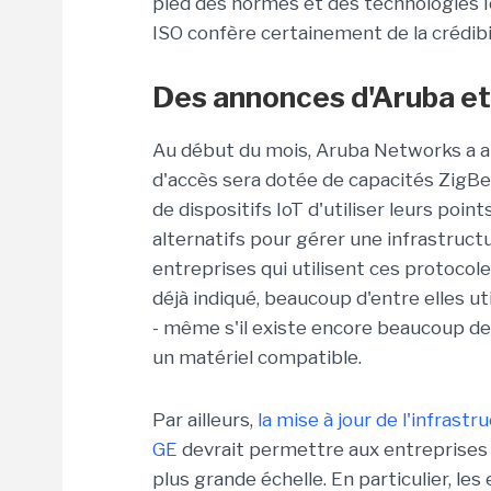
pied
des normes et
des
technologies
ISO confère certainement de la crédibil
Des a
nnonces d'Aruba et
Au début du mois
,
Aruba
Networks
a 
d'accès sera dotée de
capacités
ZigB
de
dispositifs IoT
d'
utiliser leurs poin
alternatifs pour gérer une infrastructu
entreprises qui utilisent ces protocol
déjà
indiqué
, beaucoup d'entre elles ut
-
même s
'il existe encore
beaucoup
de
un
matériel
compatible
.
Par ailleurs,
la mise à jour de l'infrastr
GE
devrait
permettre aux
entreprises u
p
lu
s grande échelle. En particulier, les
e