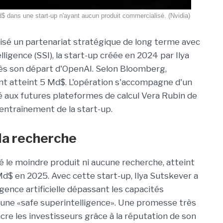
$ dans une start-up n'ayant aucun produit commercialisé. (Nvidia)
alisé un partenariat stratégique de long terme avec
ligence (SSI), la start-up créée en 2024 par Ilya
ès son départ d'OpenAI. Selon Bloomberg,
nt atteint 5 Md$. L'opération s'accompagne d'un
ié aux futures plateformes de calcul Vera Rubin de
'entraînement de la start-up.
la recherche
té le moindre produit ni aucune recherche, atteint
Md$ en 2025. Avec cette start-up,
Ilya Sutskever a
igence artificielle dépassant les capacités
, une
«safe superintelligence».
Une promesse très
cre les investisseurs grâce à la réputation de son