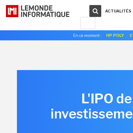
ACTUALITÉS
En ce moment :
HP POLY
C
L'IPO de
investisseme