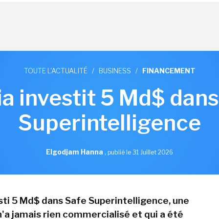
TOUTE L'ACTUALITÉ
/
BUSINESS
/
FINANCEMENT
ia investit 5 Md$ dans
Superintelligence
Elgodjam Hanna
,
publié le 31 Juillet 2026
esti 5 Md$ dans Safe Superintelligence, une
n'a jamais rien commercialisé et qui a été