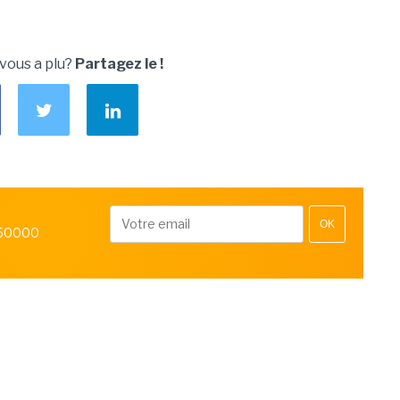
 vous a plu?
Partagez le !
OK
 50000