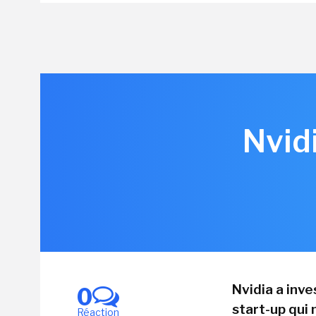
Nvid
Nvidia a inv
0
start-up qui 
Réaction