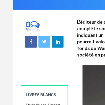
L'éditeur de
0
complète son
Réaction
indiquant un 
pourrait valo
fonds de War
société en par
LIVRES BLANCS
Étude de cas : l'impact