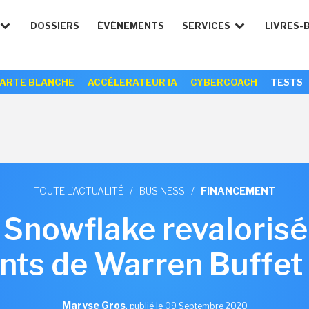
DOSSIERS
ÉVÉNEMENTS
SERVICES
LIVRES-
ARTE BLANCHE
ACCÉLERATEUR IA
CYBERCOACH
TESTS
TOUTE L'ACTUALITÉ
/
BUSINESS
/
FINANCEMENT
 Snowflake revalorisé
nts de Warren Buffet 
Maryse Gros
,
publié le 09 Septembre 2020