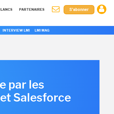
S'abonner
BLANCS
PARTENAIRES
INTERVIEW LMI
LMI MAG
e par les
et Salesforce