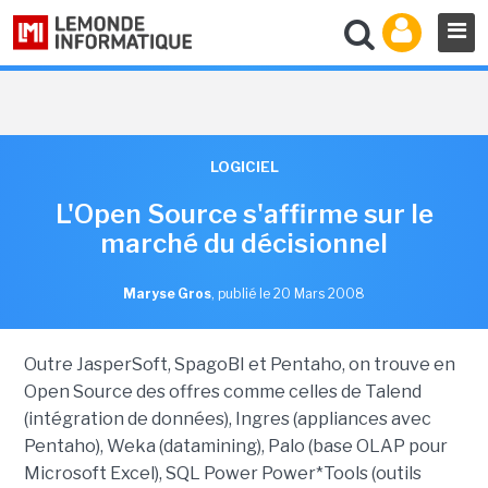
LOGICIEL
L'Open Source s'affirme sur le
marché du décisionnel
Maryse Gros
,
publié le 20 Mars 2008
Outre JasperSoft, SpagoBI et Pentaho, on trouve en
Open Source des offres comme celles de Talend
(intégration de données), Ingres (appliances avec
Pentaho), Weka (datamining), Palo (base OLAP pour
Microsoft Excel), SQL Power Power*Tools (outils