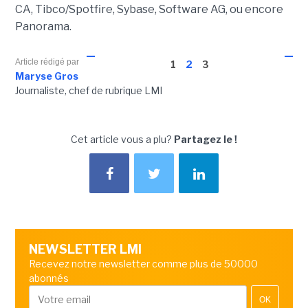
CA, Tibco/Spotfire, Sybase, Software AG, ou encore
Panorama.
Article rédigé par
1
2
3
Maryse Gros
Journaliste, chef de rubrique LMI
Cet article vous a plu?
Partagez le !
NEWSLETTER LMI
Recevez notre newsletter comme plus de 50000
abonnés
OK